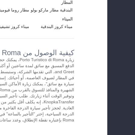
المطار
البندقية مطار ماركو بولو
مطار روما فيوميت
الميناء
ميناء كروز البندقية
ميناء كروز تشيفيتا
كيفية الوصول من Porto Turistico di Romaإلى المطار
زيارة istico di Roma
and Greet، التي تقدمها الشركة، وس
في المطار لضيوف العاصمة، أو أحبائك. إستخ
سيارة مع سائق"، يمكنك زيارة الأماكن السيا
وتوفير الوقت أثناء زيارتك. طلب تأجير الس
KnopkaTransfer، إنه يكلف أقل بك
العادية. لحجز تأجير سيارة الدرجة الفاخرة م
Roma بإعتباره نقطة الإنطلاق، وعدد ساعات الإيجارة.