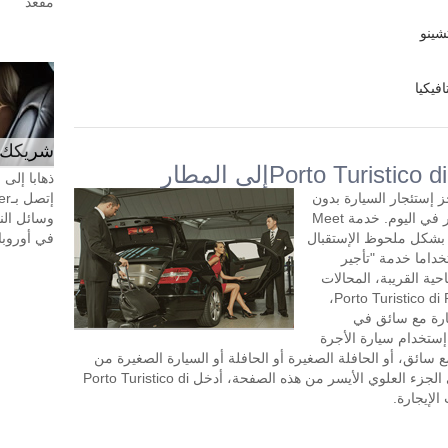
مقعد
شينو
فيكيا
شريكك ال
ذهابا إلى
Porto Tur، يمكنك حجز إستئجار السيارة بدون
الدفع المسبق مع سائق لمدة ساعتين أو أكثر في اليوم. خدمة Meet
وسائل الن
تبسط بشكل ملحوظ الإستقبال
في أوروبا، 24 ساعة في اليوم، 7 أيام في 
داما خدمة "تأجير
حية القريبة، المحالات
الشهيرة والمنافذ للتسوق بالقرب من Porto Turistico di Roma،
يارة مع سائق في
ثير من إستخدام سيارة الأجرة
ع سائق، أو الحافلة الصغيرة أو الحافلة أو السيارة الصغيرة من
الدرجة السياحية، إختر "التأجير بالساعة" في الجزء العلوي الأيسر من هذه الصفحة، أدخل Porto Turistico di