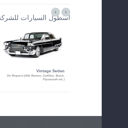
أسطول السيارات للشركة
Vintage Sedan
On Request (Alfa Romeo, Cadillac, Buick,
Plyumouth etc.)