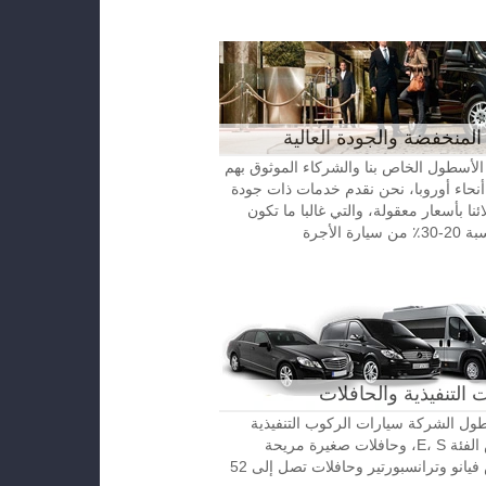
المنخفضة والجودة العالية
الأسطول الخاص بنا والشركاء الموثوق بهم
نحاء أوروبا، نحن نقدم خدمات ذات جودة
ائنا بأسعار معقولة، والتي غالبا ما تكون
رة الأجرة
 التنفيذية والحافلات
ل الشركة سيارات الركوب التنفيذية
مرسيدس الفئة E، S، وحافلات صغيرة مريحة
مرسيدس فيانو وترانسبورتير وحافلات تصل إلى 52