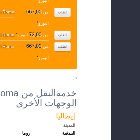
اليورو
*
667,00
من
 di Roma
الطلب
اليورو
*
72,00
من
اليورو
*
 di Roma
الطلب
667,00
من
 di Roma
الطلب
اليورو
*
* -
الوجهات الأخرى
إيطاليا
المدينة
البندقية
روما