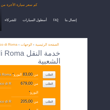
كم سعر سيارة الأجرة من Porto Turistico di Roma بمرسيدس الفئة E، S، حافلة صغيرة VIANO، VITO أو حافلة الدرجة السياحية.
إتصال بنا
FAQ
أسطول السيارات
للشركاء
الصفحة الرئيسية
›
الوجهات
›
tico di Roma
الشعبية
83,00
من
اليورو
*
 di Roma
الطلب
679,00
من
co di R..
الطلب
اليورو
*
205,00
من
co di R..
الطلب