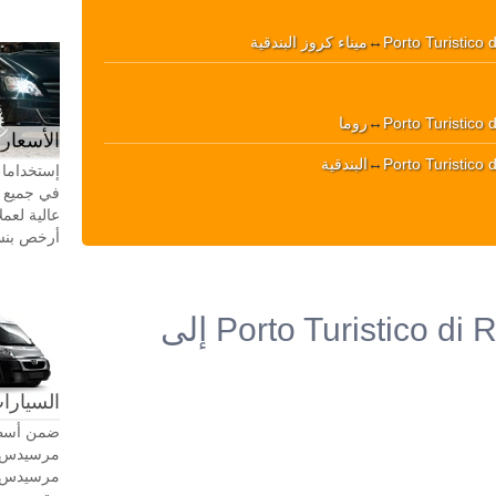
Porto Turistico
↔
ميناء كروز البندقية
Porto Turistico
↔
روما
الأسعار 
Porto Turistico
↔
البندقية
إستخداما 
في جميع أ
عالية لعمل
أرخص بنسبة 20-30٪ من سيا
خدمةالنقل من Porto Turistico di Roma إلى
السيارات
ضمن أسطو