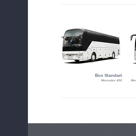
MiniBus
Bus Standart
25, Mercy, Mercedes Benz Sitcar
Mercedes 404
Mer
Beluga