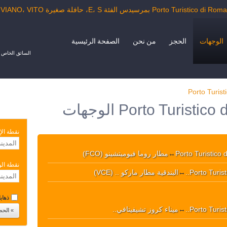
الوجهات
الحجز
من نحن
الصفحة الرئيسية
السائق الخاص ب
Porto Turis
خدمة النقل Porto Turistico di Roma الوجهات
نقطة الإ
Porto Turistico
↔
مطار روما فيوميتشينو (FCO)
نقطة ال
Porto Turisti
↔
البندقية مطار ماركو .. (VCE)
ذهابا 
Porto Turisti
↔
ميناء كروز تشيفيتافي..