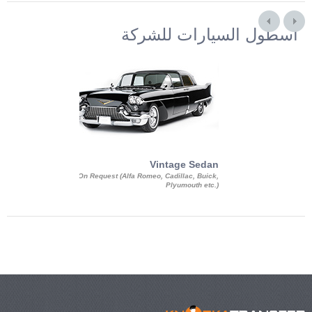
أسطول السيارات للشركة
Exotic Limo
Vintage Sedan
ousine Magnum,
On Request (Alfa Romeo, Cadillac, Buick,
 Chrysler C 300
Plyumouth etc.)
3 140, Lincoln
rech Limousine