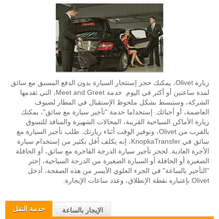
زيارة Olivet، يمكنك حجز إستئجار السيارة بدون الدفع المسبق مع سائق
لمدة ساعتين أو أكثر في اليوم. خدمة Meet and Greet، التي تقدمها
الشركة، وستبسط بشكل ملحوظ الإستقبال في المطار لضيوف
العاصمة، أو أحبائك. إستخداما خدمة "تأجير سيارة مع سائق"، يمكنك
زيارة الأماكن السياحية القريبة، المحالات الشهيرة والمنافذ للتسوق
بالقرب من Olivet، وتوفير الوقت أثناء زيارتك. طلب تأجير السيارة مع
سائق في KnopkaTransfer، إنه يكلف أقل بكثير من إستخدام سيارة
الأجرة العادية. لحجز تأجير سيارة الدرجة الفاخرة مع سائق، أو الحافلة
الصغيرة أو الحافلة أو السيارة الصغيرة من الدرجة السياحية، إختر
"التأجير بالساعة" في الجزء العلوي الأيسر من هذه الصفحة، أدخل
Olivet بإعتباره نقطة الإنطلاق، وعدد ساعات الإيجارة.
خدمة النقل
الإيجار بالساعة