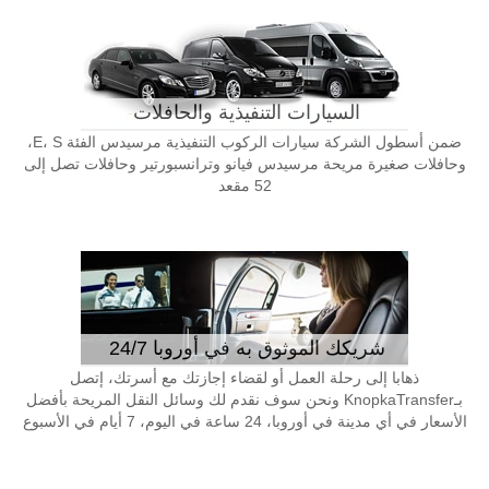
السيارات التنفيذية والحافلات
ضمن أسطول الشركة سيارات الركوب التنفيذية مرسيدس الفئة E، S،
وحافلات صغيرة مريحة مرسيدس فيانو وترانسبورتير وحافلات تصل إلى
52 مقعد
شريكك الموثوق به في أوروبا 24/7
ذهابا إلى رحلة العمل أو لقضاء إجازتك مع أسرتك، إتصل
بـKnopkaTransfer ونحن سوف نقدم لك وسائل النقل المريحة بأفضل
الأسعار في أي مدينة في أوروبا، 24 ساعة في اليوم، 7 أيام في الأسبوع