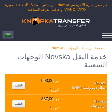
كم سعر سيارة الأجرة من Novska بمرسيدس الفئة E، S، حافلة صغيرة
VIANO، VITO أو حافلة الدرجة السياحية.
السائق الخاص بك في أوروبا
الصفحة الرئيسية
›
الوجهات
›
Novska
خدمة النقل Novska الوجهات
الشعبية
903,00
من
Novska
الطلب
مطار دوبروفنيك (DBV)
اليورو
*
887,00
من
Novska
الطلب
دوبروفينك
اليورو
*