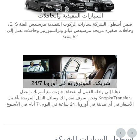
السيارات التنفيذية والحافلات
ضمن أسطول الشركة سيارات الركوب التنفيذية مرسيدس الفئة E، S،
وحافلات صغيرة مريحة مرسيدس فيانو وترانسبورتير وحافلات تصل إلى
52 مقعد
شريكك الموثوق به في أوروبا 24/7
ذهابا إلى رحلة العمل أو لقضاء إجازتك مع أسرتك، إتصل
بـKnopkaTransfer ونحن سوف نقدم لك وسائل النقل المريحة بأفضل
الأسعار في أي مدينة في أوروبا، 24 ساعة في اليوم، 7 أيام في الأسبوع
أسطول السيارات للشركة