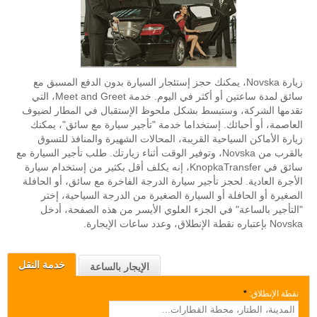
زيارة Novska، يمكنك حجز إستئجار السيارة بدون الدفع المسبق مع
سائق لمدة ساعتين أو أكثر في اليوم. خدمة Meet and Greet، التي
تقدمها الشركة، وستبسط بشكل ملحوظ الإستقبال في المطار لضيوف
العاصمة، أو أحبائك. إستخداما خدمة "تأجير سيارة مع سائق"، يمكنك
زيارة الأماكن السياحية القريبة، المحالات الشهيرة والمنافذ للتسوق
بالقرب من Novska، وتوفير الوقت أثناء زيارتك. طلب تأجير السيارة مع
سائق في KnopkaTransfer، إنه يكلف أقل بكثير من إستخدام سيارة
الأجرة العادية. لحجز تأجير سيارة الدرجة الفاخرة مع سائق، أو الحافلة
الصغيرة أو الحافلة أو السيارة الصغيرة من الدرجة السياحية، إختر
"التأجير بالساعة" في الجزء العلوي الأيسر من هذه الصفحة، أدخل
Novska بإعتباره نقطة الإنطلاق، وعدد ساعات الإيجارة.
خدمة النقل
الإيجار بالساعة
نقطة الإنطلاق:
*