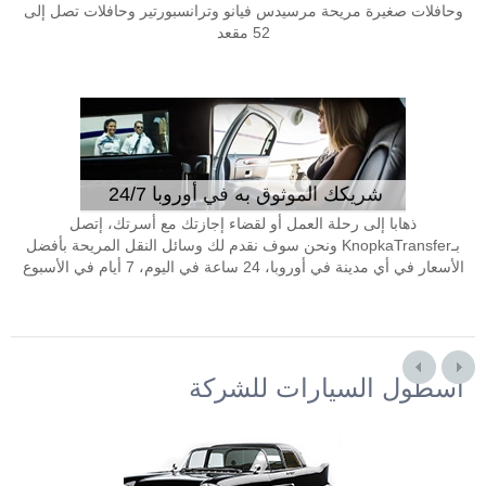
وحافلات صغيرة مريحة مرسيدس فيانو وترانسبورتير وحافلات تصل إلى
52 مقعد
شريكك الموثوق به في أوروبا 24/7
ذهابا إلى رحلة العمل أو لقضاء إجازتك مع أسرتك، إتصل
بـKnopkaTransfer ونحن سوف نقدم لك وسائل النقل المريحة بأفضل
الأسعار في أي مدينة في أوروبا، 24 ساعة في اليوم، 7 أيام في الأسبوع
أسطول السيارات للشركة