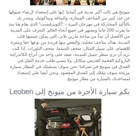
ميونيخ هي ثالث أكبر مدينة في ألمانيا. إنها على إستعداد لإرضاء ضيوفها
عن عدد كبير من المتاحف الممتازة، والمنافذ وبيناكوثيك. ويجدر بك
بالتأكيد المشاركة في مهرجان البيرة – "أكتوبرفيست" الذي يقام هنا منذ
ما يقرب 200 عاما ويشتهر في جميع أنحاء العالم. التعرف على المدينة
من الأفضل أن تبدأ من ساحة مارين بلاتز، التي يمكن تسميها قلب
المدينة. هناك متاحف محلية، والبعض منها فريدة من نوعها حقا ومثيرة
للإهتمام، على سبيل المثال، متحف السينما، متحف البلورات. إذا كنت
تريد أن ترى منظر جميل للمدينة، صعد على واحد من أبراج الكاتدرائية
الباروكية الفخمة القديس ميكائل. ولا تنسي طلب خدمة النقل في
الفندق في ميونيخ في شركتنا: نحن سوف نستقبلك في المطار بسيارة
مريحة سوف ننقلك إلى الفندق المقصود. ونحن أيضا على إستعداد
لمساعدتك بالسيارة من مطار ميونيخ.
بكم سيارة الأجرة من ميونخ إلى Leoben