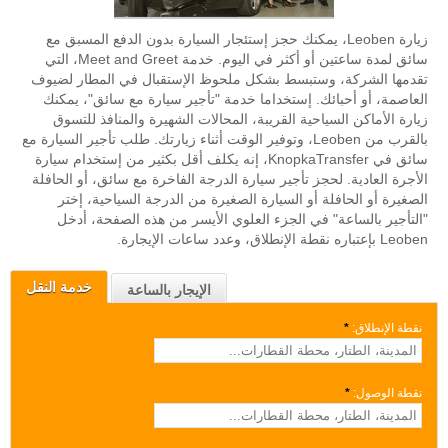
زيارة Leoben، يمكنك حجز إستئجار السيارة بدون الدفع المسبق مع
سائق لمدة ساعتين أو أكثر في اليوم. خدمة Meet and Greet، التي
تقدمها الشركة، وستبسط بشكل ملحوظ الإستقبال في المطار لضيوف
العاصمة، أو أحبائك. إستخداما خدمة "تأجير سيارة مع سائق"، يمكنك
زيارة الأماكن السياحية القريبة، المحالات الشهيرة والمنافذ للتسوق
بالقرب من Leoben، وتوفير الوقت أثناء زيارتك. طلب تأجير السيارة مع
سائق في KnopkaTransfer، إنه يكلف أقل بكثير من إستخدام سيارة
الأجرة العادية. لحجز تأجير سيارة الدرجة الفاخرة مع سائق، أو الحافلة
الصغيرة أو الحافلة أو السيارة الصغيرة من الدرجة السياحية، إختر
"التأجير بالساعة" في الجزء العلوي الأيسر من هذه الصفحة، أدخل
Leoben بإعتباره نقطة الإنطلاق، وعدد ساعات الإيجارة.
خدمة النقل
الإيجار بالساعة
نقطة الإنطلاق:
*
نقطة الوصول:
*