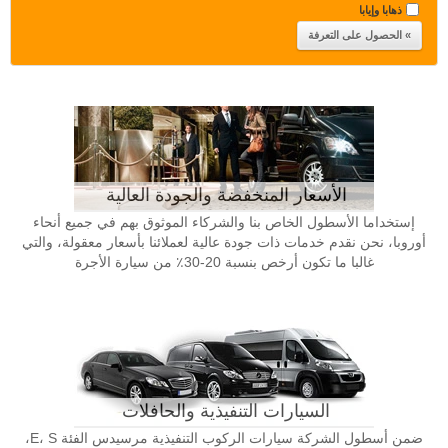
ذهابا وإيابا
الأسعار المنخفضة والجودة العالية
إستخداما الأسطول الخاص بنا والشركاء الموثوق بهم في جميع أنحاء
أوروبا، نحن نقدم خدمات ذات جودة عالية لعملائنا بأسعار معقولة، والتي
غالبا ما تكون أرخص بنسبة 20-30٪ من سيارة الأجرة
السيارات التنفيذية والحافلات
ضمن أسطول الشركة سيارات الركوب التنفيذية مرسيدس الفئة E، S،