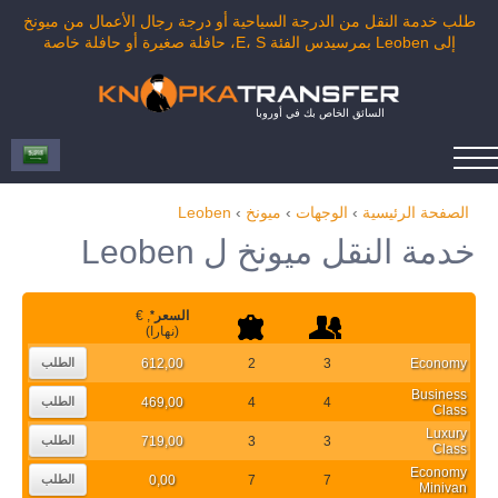
طلب خدمة النقل من الدرجة السياحية أو درجة رجال الأعمال من ميونخ
إلى Leoben بمرسيدس الفئة E، S، حافلة صغيرة أو حافلة خاصة
السائق الخاص بك في أوروبا
الصفحة الرئيسية
›
الوجهات
›
ميونخ
›
Leoben
خدمة النقل ميونخ ل Leoben
السعر
*
, €
(نهارا)
612,00
2
3
Economy
الطلب
Business
469,00
4
4
الطلب
Class
Luxury
719,00
3
3
الطلب
Class
Economy
0,00
7
7
الطلب
Minivan