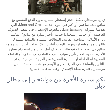
زيارة مولينجار، يمكنك حجز إستئجار السيارة بدون الدفع المسبق مع
سائق لمدة ساعتين أو أكثر في اليوم. خدمة Meet and Greet، التي
تقدمها الشركة، وستبسط بشكل ملحوظ الإستقبال في المطار لضيوف
العاصمة، أو أحبائك. إستخداما خدمة "تأجير سيارة مع سائق"، يمكنك
زيارة الأماكن السياحية القريبة، المحالات الشهيرة والمنافذ للتسوق
بالقرب من مولينجار، وتوفير الوقت أثناء زيارتك. طلب تأجير السيارة مع
سائق في KnopkaTransfer، إنه يكلف أقل بكثير من إستخدام سيارة
الأجرة العادية. لحجز تأجير سيارة الدرجة الفاخرة مع سائق، أو الحافلة
الصغيرة أو الحافلة أو السيارة الصغيرة من الدرجة السياحية، إختر
"التأجير بالساعة" في الجزء العلوي الأيسر من هذه الصفحة، أدخل
مولينجار بإعتباره نقطة الإنطلاق، وعدد ساعات الإيجارة.
بكم سيارة الأجرة من مولينجار إلى مطار
دبلن