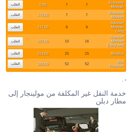
Economy
0,00
7
7
الطلب
Minivan
Business
173,00
7
7
الطلب
Minivan
Standart
317,00
9
9
Minivan
الطلب
Long
Standart
207,00
10
16
Minivan
الطلب
ExtraLong
253,00
25
25
MiniBus
الطلب
Bus
288,00
52
52
الطلب
Premium
* -
خدمة النقل غير المكلفة من مولينجار إلى
مطار دبلن