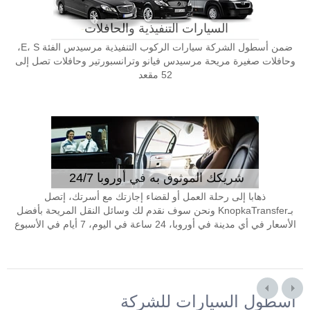
السيارات التنفيذية والحافلات
ضمن أسطول الشركة سيارات الركوب التنفيذية مرسيدس الفئة E، S،
وحافلات صغيرة مريحة مرسيدس فيانو وترانسبورتير وحافلات تصل إلى
52 مقعد
شريكك الموثوق به في أوروبا 24/7
ذهابا إلى رحلة العمل أو لقضاء إجازتك مع أسرتك، إتصل
بـKnopkaTransfer ونحن سوف نقدم لك وسائل النقل المريحة بأفضل
الأسعار في أي مدينة في أوروبا، 24 ساعة في اليوم، 7 أيام في الأسبوع
أسطول السيارات للشركة