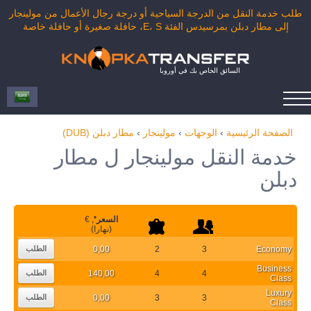
طلب خدمة النقل من الدرجة السياحية أو درجة رجال الأعمال من مولينجار
إلى مطار دبلن بمرسيدس الفئة E، S، حافلة صغيرة أو حافلة خاصة
السائق الخاص بك في أوروبا
الصفحة الرئيسية
›
الوجهات
›
مولينجار
›
مطار دبلن (DUB)
خدمة النقل مولينجار ل مطار
دبلن
السعر
*
, €
(نهارا)
0,00
2
3
Economy
الطلب
Business
140,00
4
4
الطلب
Class
Luxury
0,00
3
3
الطلب
Class