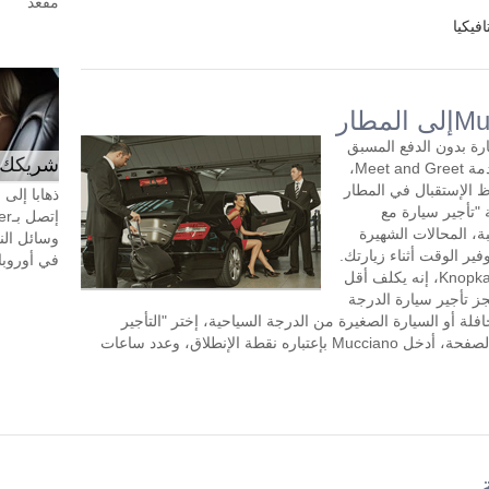
مقعد
فيكيا
ر السيارة بدون الدفع المسبق
شريكك ال
مع سائق لمدة ساعتين أو أكثر في اليوم. خدمة Meet and Greet،
 الإستقبال في المطار
ذهابا إلى
"تأجير سيارة مع
ة، المحالات الشهيرة
وسائل الن
للتسوق بالقرب من Mucciano، وتوفير الوقت أثناء زيارتك.
في أوروبا، 24 ساعة في اليوم، 7 أيام في 
طلب تأجير السيارة مع سائق في KnopkaTransfer، إنه يكلف أقل
جز تأجير سيارة الدرجة
افلة أو السيارة الصغيرة من الدرجة السياحية، إختر "التأجير
بالساعة" في الجزء العلوي الأيسر من هذه الصفحة، أدخل Mucciano بإعتباره نقطة الإنطلاق، وعدد ساعات