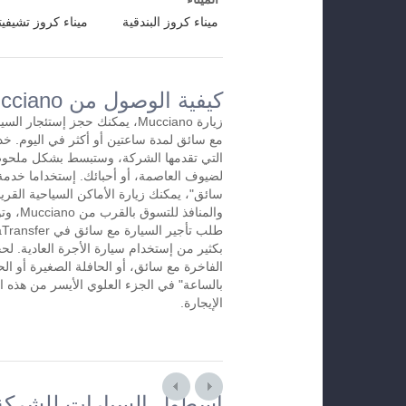
ميناء كروز البندقية
ميناء كروز تشيفيتا
كيفية الوصول من Muccianoإلى المطار
زيارة Mucciano، يمكنك حجز إستئجا
التي تقدمها الشركة، وستبسط بشكل ملحوظ
لضيوف العاصمة، أو أحبائك. إستخداما خدمة 
سائق"، يمكنك زيارة الأماكن السياحية القريب
والمنافذ 
بكثير من إستخدام سيارة الأجرة العادية. لح
الفاخرة مع سائق، أو الحافلة الصغيرة أو الح
الإيجارة.
أسطول السيارات للشركة