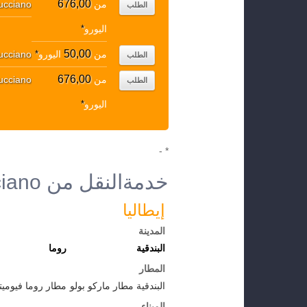
676,00
من
ucciano
الطلب
اليورو
*
50,00
من
اليورو
*
ucciano
الطلب
676,00
من
ucciano
الطلب
اليورو
*
* -
خدمةالنقل من Mucciano إلى الوجهات الأخرى
إيطاليا
المدينة
البندقية
روما
المطار
البندقية مطار ماركو بولو
مطار روما فيوميت
الميناء