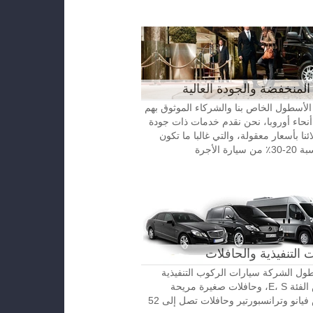
المنخفضة والجودة العالية
الأسطول الخاص بنا والشركاء الموثوق بهم
نحاء أوروبا، نحن نقدم خدمات ذات جودة
ائنا بأسعار معقولة، والتي غالبا ما تكون
رة الأجرة
 التنفيذية والحافلات
ل الشركة سيارات الركوب التنفيذية
مرسيدس الفئة E، S، وحافلات صغيرة مريحة
مرسيدس فيانو وترانسبورتير وحافلات تصل إلى 52