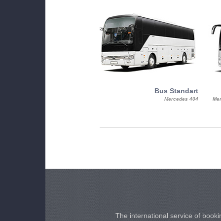
MiniBus
Bus Standart
25, Mercy, Mercedes Benz Sitcar
Mercedes 404
Mer
Beluga
The international service of bookin