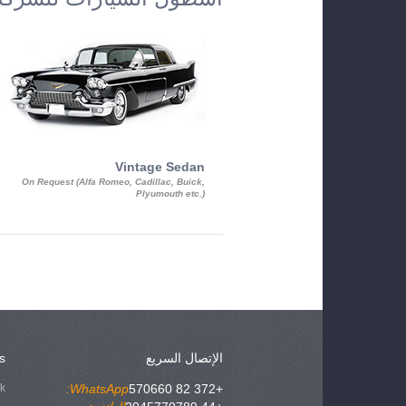
Vintage Sedan
On Request (Alfa Romeo, Cadillac, Buick,
Plyumouth etc.)
الإتصال السريع
s
ok
WhatsApp:
+372 82 570660