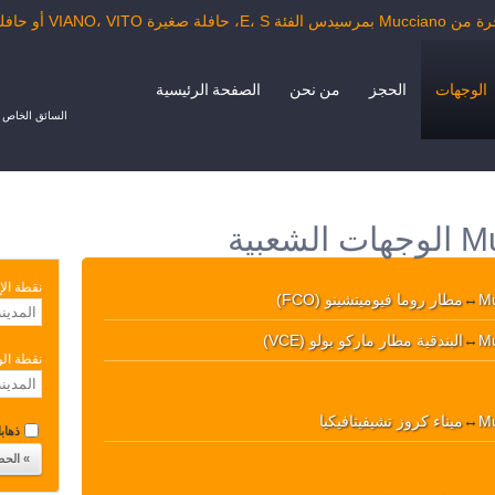
VIA أو حافلة الدرجة السياحية.
الوجهات
الحجز
من نحن
الصفحة الرئيسية
السائق الخاص ب
نقطة الإ
M
↔
مطار روما فيوميتشينو (FCO)
M
↔
البندقية مطار ماركو بولو (VCE)
نقطة ال
M
↔
ميناء كروز تشيفيتافيكيا
ذهابا 