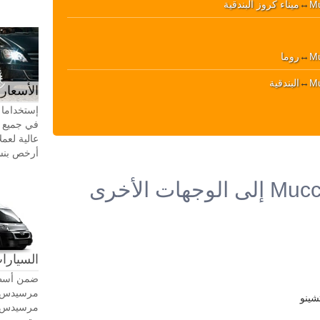
M
↔
ميناء كروز البندقية
M
↔
روما
M
↔
البندقية
الأسعار 
إستخداما 
في جميع أ
عالية لعمل
أرخص بنسبة 20-30٪ من سيا
السيارات
ضمن أسطو
شينو