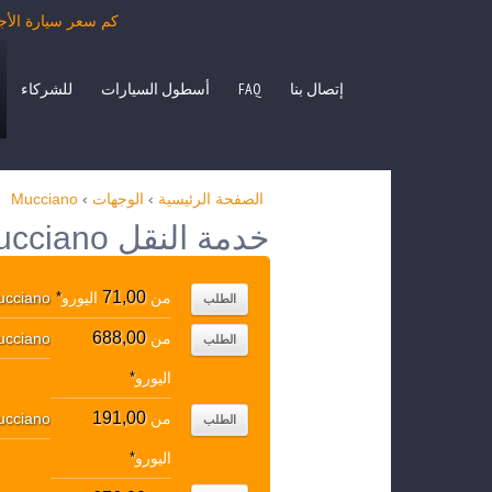
كم سعر سيارة الأجرة من Mucciano بمرسيدس الفئة E، S، حافلة صغيرة NO، VITO
إتصال بنا
FAQ
أسطول السيارات
للشركاء
الصفحة الرئيسية
›
الوجهات
›
Mucciano
خدمة النقل Mucciano الوجهات الشعبية
71,00
من
اليورو
*
ucciano
الطلب
688,00
من
ucciano
الطلب
اليورو
*
191,00
من
ucciano
الطلب
اليورو
*