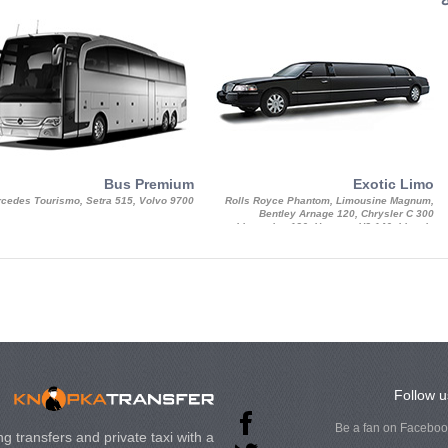
Bus Premium
Exotic Limo
cedes Tourismo, Setra 515, Volvo 9700
Rolls Royce Phantom, Limousine Magnum,
Bentley Arnage 120, Chrysler C 300
Limousine 130, Hummer H3 140, Lincoln
Strech Limousine
Follow u
Be a fan on Facebo
g transfers and private taxi with a