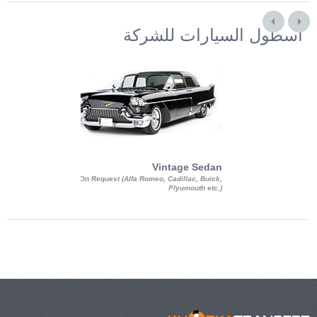
أسطول السيارات للشركة
Exotic Limo
Vintage Sedan
ousine Magnum,
On Request (Alfa Romeo, Cadillac, Buick,
 Chrysler C 300
Plyumouth etc.)
3 140, Lincoln
rech Limousine