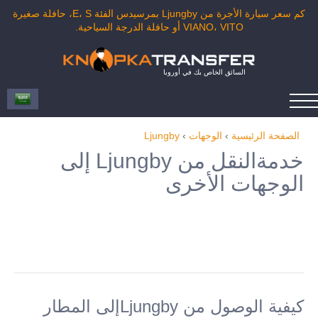
كم سعر سيارة الأجرة من Ljungby بمرسيدس الفئة E، S، حافلة صغيرة
VIANO، VITO أو حافلة الدرجة السياحية.
السائق الخاص بك في أوروبا
الصفحة الرئيسية
›
الوجهات
›
Ljungby
خدمةالنقل من Ljungby إلى
الوجهات الأخرى
كيفية الوصول من Ljungbyإلى المطار