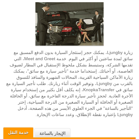
زيارة Ljungby، يمكنك حجز إستئجار السيارة بدون الدفع المسبق مع
سائق لمدة ساعتين أو أكثر في اليوم. خدمة Meet and Greet، التي
تقدمها الشركة، وستبسط بشكل ملحوظ الإستقبال في المطار لضيوف
العاصمة، أو أحبائك. إستخداما خدمة "تأجير سيارة مع سائق"، يمكنك
زيارة الأماكن السياحية القريبة، المحالات الشهيرة والمنافذ للتسوق
بالقرب من Ljungby، وتوفير الوقت أثناء زيارتك. طلب تأجير السيارة مع
سائق في KnopkaTransfer، إنه يكلف أقل بكثير من إستخدام سيارة
الأجرة العادية. لحجز تأجير سيارة الدرجة الفاخرة مع سائق، أو الحافلة
الصغيرة أو الحافلة أو السيارة الصغيرة من الدرجة السياحية، إختر
"التأجير بالساعة" في الجزء العلوي الأيسر من هذه الصفحة، أدخل
Ljungby بإعتباره نقطة الإنطلاق، وعدد ساعات الإيجارة.
خدمة النقل
الإيجار بالساعة