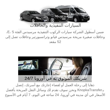
السيارات التنفيذية والحافلات
ضمن أسطول الشركة سيارات الركوب التنفيذية مرسيدس الفئة E، S،
وحافلات صغيرة مريحة مرسيدس فيانو وترانسبورتير وحافلات تصل إلى
52 مقعد
شريكك الموثوق به في أوروبا 24/7
ذهابا إلى رحلة العمل أو لقضاء إجازتك مع أسرتك، إتصل
بـKnopkaTransfer ونحن سوف نقدم لك وسائل النقل المريحة بأفضل
الأسعار في أي مدينة في أوروبا، 24 ساعة في اليوم، 7 أيام في الأسبوع