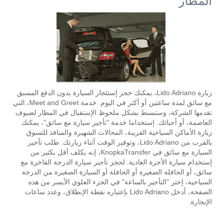
المطار
زيارة Lido Adriano، يمكنك حجز إستئجار السيارة بدون الدفع المسبق
مع سائق لمدة ساعتين أو أكثر في اليوم. خدمة Meet and Greet، التي
تقدمها الشركة، وستبسط بشكل ملحوظ الإستقبال في المطار لضيوف
العاصمة، أو أحبائك. إستخداما خدمة "تأجير سيارة مع سائق"، يمكنك
زيارة الأماكن السياحية القريبة، المحالات الشهيرة والمنافذ للتسوق
بالقرب من Lido Adriano، وتوفير الوقت أثناء زيارتك. طلب تأجير
السيارة مع سائق في KnopkaTransfer، إنه يكلف أقل بكثير من
إستخدام سيارة الأجرة العادية. لحجز تأجير سيارة الدرجة الفاخرة مع
سائق، أو الحافلة الصغيرة أو الحافلة أو السيارة الصغيرة من الدرجة
السياحية، إختر "التأجير بالساعة" في الجزء العلوي الأيسر من هذه
الصفحة، أدخل Lido Adriano بإعتباره نقطة الإنطلاق، وعدد ساعات
الإيجارة.