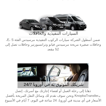
السيارات التنفيذية والحافلات
ضمن أسطول الشركة سيارات الركوب التنفيذية مرسيدس الفئة E، S،
وحافلات صغيرة مريحة مرسيدس فيانو وترانسبورتير وحافلات تصل إلى
52 مقعد
شريكك الموثوق به في أوروبا 24/7
ذهابا إلى رحلة العمل أو لقضاء إجازتك مع أسرتك، إتصل
بـKnopkaTransfer ونحن سوف نقدم لك وسائل النقل المريحة بأفضل
الأسعار في أي مدينة في أوروبا، 24 ساعة في اليوم، 7 أيام في الأسبوع