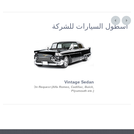
أسطول السيارات للشركة
Exotic Limo
Vintage Sedan
ousine Magnum,
On Request (Alfa Romeo, Cadillac, Buick,
 Chrysler C 300
Plyumouth etc.)
3 140, Lincoln
rech Limousine