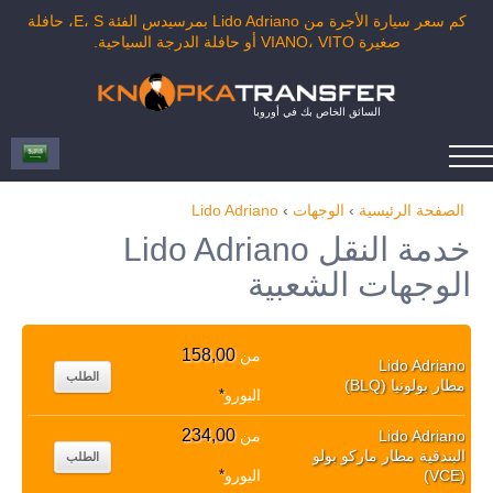
كم سعر سيارة الأجرة من Lido Adriano بمرسيدس الفئة E، S، حافلة
صغيرة VIANO، VITO أو حافلة الدرجة السياحية.
السائق الخاص بك في أوروبا
الصفحة الرئيسية
›
الوجهات
›
Lido Adriano
خدمة النقل Lido Adriano
الوجهات الشعبية
158,00
من
Lido Adriano
الطلب
مطار بولونيا (BLQ)
اليورو
*
234,00
Lido Adriano
من
البندقية مطار ماركو بولو
الطلب
(VCE)
اليورو
*