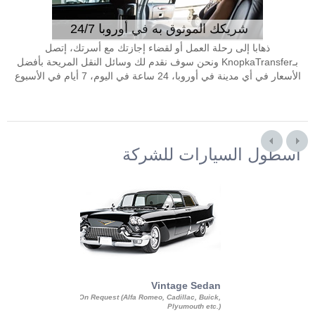
شريكك الموثوق به في أوروبا 24/7
ذهابا إلى رحلة العمل أو لقضاء إجازتك مع أسرتك، إتصل
بـKnopkaTransfer ونحن سوف نقدم لك وسائل النقل المريحة بأفضل
الأسعار في أي مدينة في أوروبا، 24 ساعة في اليوم، 7 أيام في الأسبوع
أسطول السيارات للشركة
Exotic Limo
Vintage Sedan
ousine Magnum,
On Request (Alfa Romeo, Cadillac, Buick,
 Chrysler C 300
Plyumouth etc.)