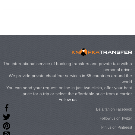
3 140, Lincoln
rech Limousine
The international service of booking transfers and private taxi with a
personal driver.
We provide private chauffeur services in 65 countries around the
world.
You can send your request online in just two clicks, offer your best
price for a trip or select the affordable price from a carrier.
Follow us
Be a fan on Facebook
Follow us on Twitter
Pin us on Pinterest