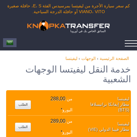
كم سعر سيارة الأجرة من ليفيتسا بمرسيدس الفئة E، S، حافلة صغيرة
VIANO، VITO أو حافلة الدرجة السياحية.
السائق الخاص بك في أوروبا
الصفحة الرئيسية
›
الوجهات
›
ليفيتسا
خدمة النقل ليفيتسا الوجهات
الشعبية
288,00
ليفيتسا
من
مطار إيفانكا براتيسلافا
الطلب
(BTS)
اليورو
*
289,00
من
ليفيتسا
الطلب
مطار فيينا الدولي (VIE)
اليورو
*