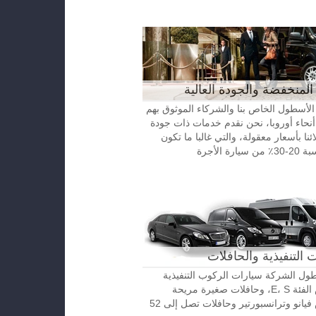
المنخفضة والجودة العالية
الأسطول الخاص بنا والشركاء الموثوق بهم
نحاء أوروبا، نحن نقدم خدمات ذات جودة
ائنا بأسعار معقولة، والتي غالبا ما تكون
رة الأجرة
 التنفيذية والحافلات
ل الشركة سيارات الركوب التنفيذية
مرسيدس الفئة E، S، وحافلات صغيرة مريحة
مرسيدس فيانو وترانسبورتير وحافلات تصل إلى 52