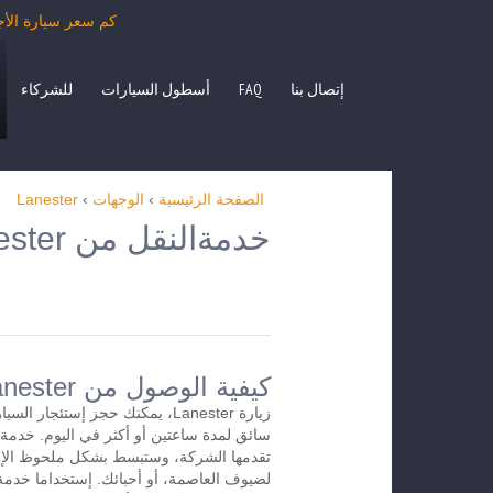
كم سعر سيارة الأجرة من Lanester بمرسيدس الفئة E، S، حافلة صغيرة O، VITO
إتصال بنا
FAQ
أسطول السيارات
للشركاء
الصفحة الرئيسية
›
الوجهات
›
Lanester
خدمةالنقل من Lanester إلى الوجهات الأخرى
كيفية الوصول من Lanesterإلى المطار
زيارة Lanester، يمكنك حجز إستئجار
تقدمها الشركة، وستبسط بشكل ملحوظ الإس
لضيوف العاصمة، أو أحبائك. إستخداما خدمة 