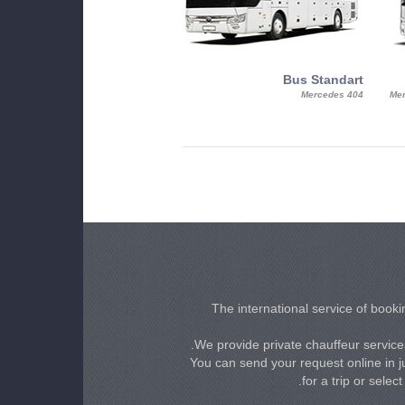
MiniBus
Bus Standart
25, Mercy, Mercedes Benz Sitcar
Mercedes 404
Mer
Beluga
The international service of bookin
We provide private chauffeur services
You can send your request online in ju
for a trip or selec