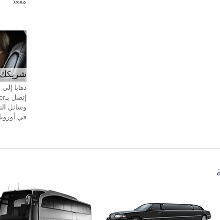
مقعد
شريكك ال
ذهابا إلى
وسائل الن
في أوروبا، 24 ساعة في اليوم، 7 أيام في 