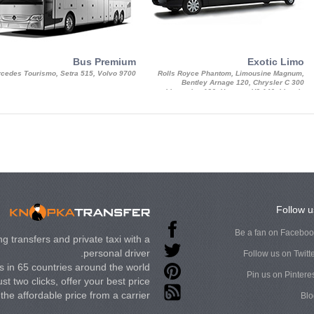
Bus Premium
Exotic Limo
cedes Tourismo, Setra 515, Volvo 9700
Rolls Royce Phantom, Limousine Magnum,
Bentley Arnage 120, Chrysler C 300
Limousine 130, Hummer H3 140, Lincoln
Strech Limousine
Follow u
Be a fan on Facebo
g transfers and private taxi with a
personal driver.
Follow us on Twitt
 in 65 countries around the world.
Pin us on Pintere
st two clicks, offer your best price
t the affordable price from a carrier.
Blo