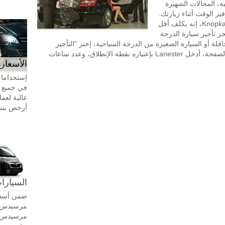
ة، المحالات الشهيرة
تسوق بالقرب من Lanester، وتوفير الوقت أثناء زيارتك.
طلب تأجير السيارة مع سائق في KnopkaTransfer، إنه يكلف أقل
جز تأجير سيارة الدرجة
افلة أو السيارة الصغيرة من الدرجة السياحية، إختر "التأجير
بالساعة" في الجزء العلوي الأيسر من هذه الصفحة، أدخل Lanester بإعتباره نقطة الإنطلاق، وعدد ساعات
الأسعار 
إستخداما 
في جميع أ
عالية لعمل
أرخص بنسبة 20-30٪ من سيا
السيارات
ضمن أسطو