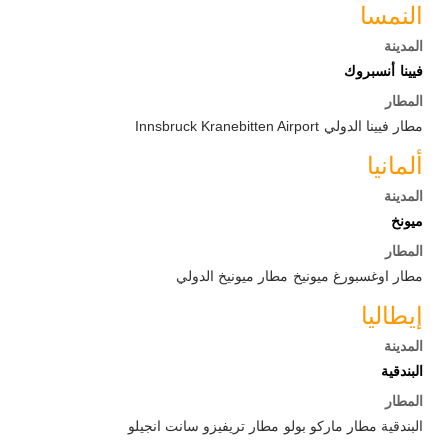
النمسا
المدينة
فيينا
أنسبروك
المطار
مطار فيينا الدولي
Innsbruck Kranebitten Airport
ألمانيا
المدينة
ميونخ
المطار
مطار اوغسبورغ ميونيخ
مطار ميونيخ الدولي
إيطاليا
المدينة
البندقية
المطار
البندقية مطار ماركو بولو
مطار تريفيزو سانت انجيلو