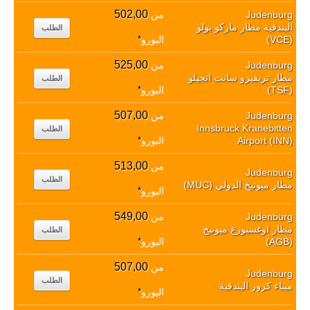
502,00
Judenburg
من
البندقية مطار ماركو بولو
الطلب
(VCE)
اليورو
*
525,00
Judenburg
من
مطار تريفيزو سانت انجيلو
الطلب
(TSF)
اليورو
*
507,00
Judenburg
من
Innsbruck Kranebitten
الطلب
Airport (INN)
اليورو
*
513,00
من
Judenburg
الطلب
مطار ميونيخ الدولي (MUC)
اليورو
*
549,00
Judenburg
من
مطار اوغسبورغ ميونيخ
الطلب
(AGB)
اليورو
*
507,00
من
Judenburg
الطلب
ميناء كروز البندقية
اليورو
*