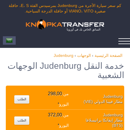
كم سعر سيارة الأجرة من Judenburg بمرسيدس الفئة E، S، حافلة
صغيرة VIANO، VITO أو حافلة الدرجة السياحية.
السائق الخاص بك في أوروبا
الصفحة الرئيسية
›
الوجهات
›
Judenburg
خدمة النقل Judenburg الوجهات
الشعبية
298,00
من
Judenburg
الطلب
مطار فيينا الدولي (VIE)
اليورو
*
372,00
Judenburg
من
مطار إيفانكا براتيسلافا
الطلب
(BTS)
اليورو
*