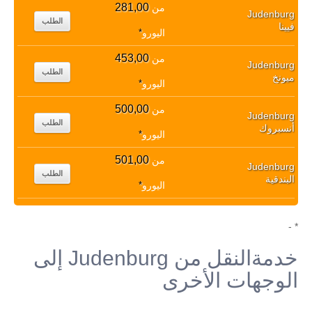
281,00
من
Judenburg
الطلب
فيينا
اليورو
*
453,00
من
Judenburg
الطلب
ميونخ
اليورو
*
500,00
من
Judenburg
الطلب
أنسبروك
اليورو
*
501,00
من
Judenburg
الطلب
البندقية
اليورو
*
* -
خدمةالنقل من Judenburg إلى
الوجهات الأخرى