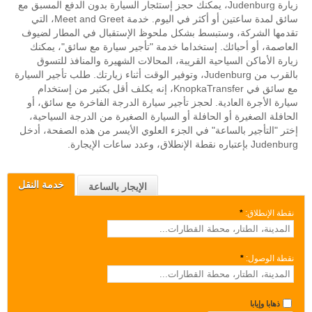
زيارة Judenburg، يمكنك حجز إستئجار السيارة بدون الدفع المسبق مع
سائق لمدة ساعتين أو أكثر في اليوم. خدمة Meet and Greet، التي
تقدمها الشركة، وستبسط بشكل ملحوظ الإستقبال في المطار لضيوف
العاصمة، أو أحبائك. إستخداما خدمة "تأجير سيارة مع سائق"، يمكنك
زيارة الأماكن السياحية القريبة، المحالات الشهيرة والمنافذ للتسوق
بالقرب من Judenburg، وتوفير الوقت أثناء زيارتك. طلب تأجير السيارة
مع سائق في KnopkaTransfer، إنه يكلف أقل بكثير من إستخدام
سيارة الأجرة العادية. لحجز تأجير سيارة الدرجة الفاخرة مع سائق، أو
الحافلة الصغيرة أو الحافلة أو السيارة الصغيرة من الدرجة السياحية،
إختر "التأجير بالساعة" في الجزء العلوي الأيسر من هذه الصفحة، أدخل
Judenburg بإعتباره نقطة الإنطلاق، وعدد ساعات الإيجارة.
خدمة النقل
الإيجار بالساعة
نقطة الإنطلاق:
*
نقطة الوصول:
*
ذهابا وإيابا