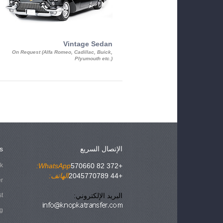
Vintage Sedan
On Request (Alfa Romeo, Cadillac, Buick,
Plyumouth etc.)
الإتصال السريع
s
ok
WhatsApp:
+372 82 570660
+44 2045770789
الهاتف:
er
البريد الإلكتروني:
st
g