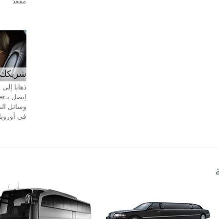
مقعد
شريكك ال
ذهابا إلى
وسائل الن
في أوروبا، 24 ساعة في اليوم، 7 أيام في 