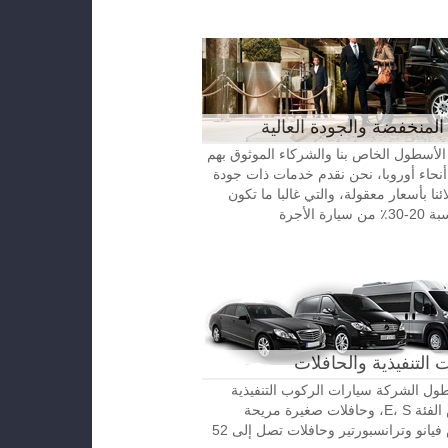
المنخفضة والجودة العالية
الأسطول الخاص بنا والشركاء الموثوق بهم
نحاء أوروبا، نحن نقدم خدمات ذات جودة
ائنا بأسعار معقولة، والتي غالبا ما تكون
رة الأجرة
 التنفيذية والحافلات
ل الشركة سيارات الركوب التنفيذية
مرسيدس الفئة E، S، وحافلات صغيرة مريحة
مرسيدس فيانو وترانسبورتير وحافلات تصل إلى 52