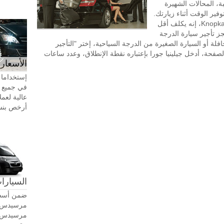
ة، المحالات الشهيرة
وفير الوقت أثناء زيارتك.
طلب تأجير السيارة مع سائق في KnopkaTransfer، إنه يكلف أقل
جز تأجير سيارة الدرجة
افلة أو السيارة الصغيرة من الدرجة السياحية، إختر "التأجير
صفحة، أدخل جيلينيا جورا بإعتباره نقطة الإنطلاق، وعدد ساعات
الأسعار 
إستخداما 
في جميع أ
عالية لعمل
أرخص بنسبة 20-30٪ من سيا
السيارات
ضمن أسطو