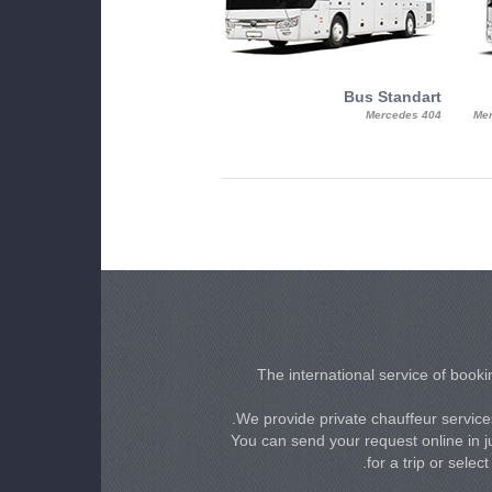
MiniBus
Bus Standart
25, Mercy, Mercedes Benz Sitcar
Mercedes 404
Mer
Beluga
The international service of bookin
We provide private chauffeur services
You can send your request online in ju
for a trip or selec