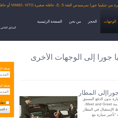
مرسيدس الفئة E، S، حافلة صغيرة VIANO، VITO أو حافلة الدرجة السياحية.
الوجهات
الحجز
من نحن
الصفحة الرئيسية
السائق الخاص ب
ا جورا إلى الوجهات الأخرى
نقطة الإ
نقطة ال
جوراإلى المطار
يارة بدون الدفع المسبق
ذهابا 
مع سائق لمدة ساعتين أو أكثر في اليوم. خدمة Meet and Greet،
 الإستقبال في المطار
"تأجير سيارة مع