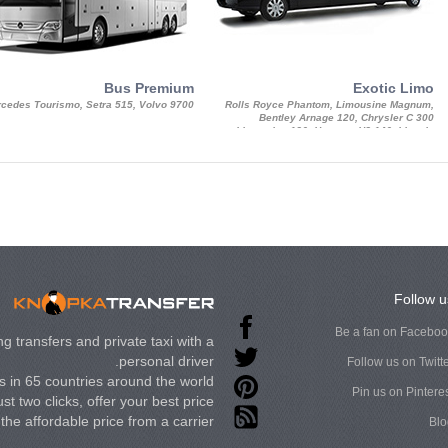
Bus Premium
Exotic Limo
cedes Tourismo, Setra 515, Volvo 9700
Rolls Royce Phantom, Limousine Magnum,
Bentley Arnage 120, Chrysler C 300
Limousine 130, Hummer H3 140, Lincoln
Strech Limousine
Follow u
Be a fan on Facebo
g transfers and private taxi with a
personal driver.
Follow us on Twitt
 in 65 countries around the world.
Pin us on Pintere
st two clicks, offer your best price
t the affordable price from a carrier.
Blo