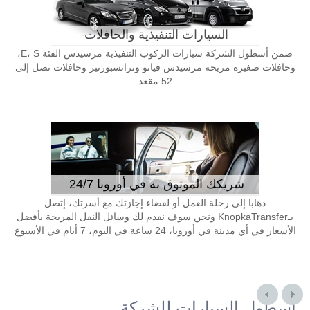
السيارات التنفيذية والحافلات
ضمن أسطول الشركة سيارات الركوب التنفيذية مرسيدس الفئة E، S،
وحافلات صغيرة مريحة مرسيدس فيانو وترانسبورتير وحافلات تصل إلى
52 مقعد
شريكك الموثوق به في أوروبا 24/7
ذهابا إلى رحلة العمل أو لقضاء إجازتك مع أسرتك، إتصل
بـKnopkaTransfer ونحن سوف نقدم لك وسائل النقل المريحة بأفضل
الأسعار في أي مدينة في أوروبا، 24 ساعة في اليوم، 7 أيام في الأسبوع
أسطول السيارات للشركة