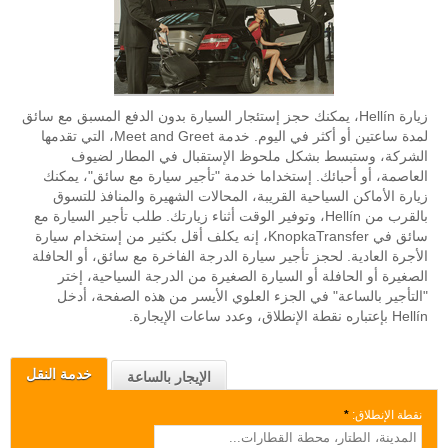
زيارة Hellín، يمكنك حجز إستئجار السيارة بدون الدفع المسبق مع سائق
لمدة ساعتين أو أكثر في اليوم. خدمة Meet and Greet، التي تقدمها
الشركة، وستبسط بشكل ملحوظ الإستقبال في المطار لضيوف
العاصمة، أو أحبائك. إستخداما خدمة "تأجير سيارة مع سائق"، يمكنك
زيارة الأماكن السياحية القريبة، المحالات الشهيرة والمنافذ للتسوق
بالقرب من Hellín، وتوفير الوقت أثناء زيارتك. طلب تأجير السيارة مع
سائق في KnopkaTransfer، إنه يكلف أقل بكثير من إستخدام سيارة
الأجرة العادية. لحجز تأجير سيارة الدرجة الفاخرة مع سائق، أو الحافلة
الصغيرة أو الحافلة أو السيارة الصغيرة من الدرجة السياحية، إختر
"التأجير بالساعة" في الجزء العلوي الأيسر من هذه الصفحة، أدخل
Hellín بإعتباره نقطة الإنطلاق، وعدد ساعات الإيجارة.
خدمة النقل
الإيجار بالساعة
نقطة الإنطلاق:
*