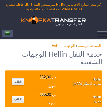
كم سعر سيارة الأجرة من Hellín بمرسيدس الفئة E، S، حافلة صغيرة
VIANO، VITO أو حافلة الدرجة السياحية.
السائق الخاص بك في أوروبا
الصفحة الرئيسية
›
الوجهات
›
Hellín
خدمة النقل Hellín الوجهات
الشعبية
382,00
من
Hellín
الطلب
مدريد المطار (MAD)
اليورو
*
365,00
من
Hellín
الطلب
مدريد
اليورو
*