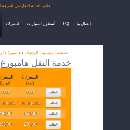
طلب خدمة النقل من الدرجة السياحية أو
إتصال بنا
FAQ
أسطول السيارات
للشركاء
الصفحة الرئيسية
›
الوجهات
›
هامبورغ
›
أو
خدمة النقل هامبورغ 
السعر
, €
السعر
€
*
*
(ليلا)
(نهارا)
0,00
0,00
الطلب
 request
on request
الطلب
240,00
263,00
الطلب
263,00
290,00
الطلب