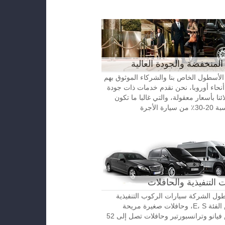
المنخفضة والجودة العالية
الأسطول الخاص بنا والشركاء الموثوق بهم
نحاء أوروبا، نحن نقدم خدمات ذات جودة
ائنا بأسعار معقولة، والتي غالبا ما تكون
رة الأجرة
 التنفيذية والحافلات
ل الشركة سيارات الركوب التنفيذية
مرسيدس الفئة E، S، وحافلات صغيرة مريحة
مرسيدس فيانو وترانسبورتير وحافلات تصل إلى 52