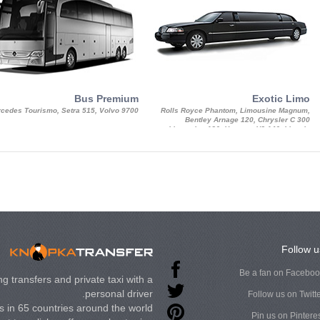
Bus Premium
Exotic Limo
cedes Tourismo, Setra 515, Volvo 9700
Rolls Royce Phantom, Limousine Magnum,
Bentley Arnage 120, Chrysler C 300
Limousine 130, Hummer H3 140, Lincoln
Strech Limousine
Follow u
Be a fan on Facebo
g transfers and private taxi with a
personal driver.
Follow us on Twitt
 in 65 countries around the world.
Pin us on Pintere