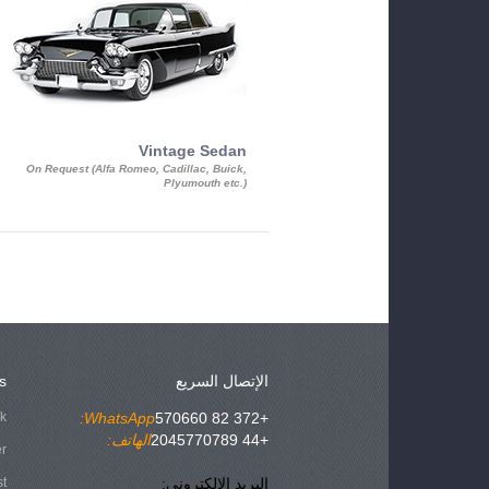
Vintage Sedan
On Request (Alfa Romeo, Cadillac, Buick,
Plyumouth etc.)
الإتصال السريع
s
ok
WhatsApp:
+372 82 570660
+44 2045770789
الهاتف:
er
البريد الإلكتروني:
st