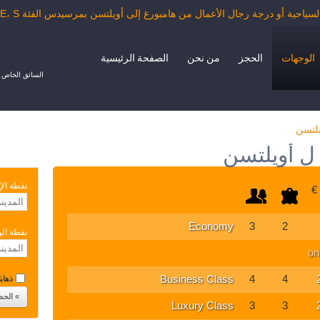
 درجة رجال الأعمال من هامبورغ إلى أويلتسن بمرسيدس الفئة E، S، حافلة صغيرة أو حافلة خاصة
الوجهات
الحجز
من نحن
الصفحة الرئيسية
السائق الخاص ب
يلتسن
ل أويلتسن
نقطة الإ
, 
Economy
3
2
نقطة ال
on
Business Class
4
4
ذهابا 
Luxury Class
3
3