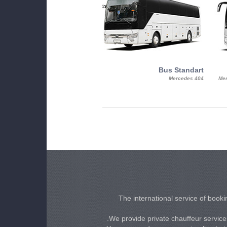
MiniBus
Bus Standart
25, Mercy, Mercedes Benz Sitcar
Mercedes 404
Mer
Beluga
The international service of bookin
We provide private chauffeur services