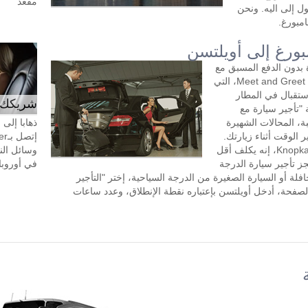
مقعد
 إلى اليه. ونحن
مبورغ.
بورغ إلى أويلتسن
 بدون الدفع المسبق مع
سائق لمدة ساعتين أو أكثر في اليوم. خدمة Meet and Greet، التي
تقبال في المطار
شريكك ال
"تأجير سيارة مع
ة، المحالات الشهيرة
ذهابا إلى
 الوقت أثناء زيارتك.
طلب تأجير السيارة مع سائق في KnopkaTransfer، إنه يكلف أقل
وسائل الن
جز تأجير سيارة الدرجة
في أوروبا، 24 ساعة في اليوم، 7 أيام في 
افلة أو السيارة الصغيرة من الدرجة السياحية، إختر "التأجير
لصفحة، أدخل أويلتسن بإعتباره نقطة الإنطلاق، وعدد ساعات