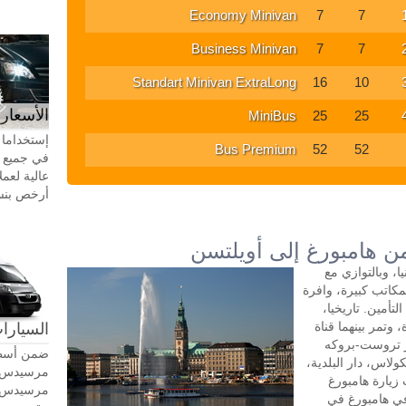
Economy Minivan
7
7
Business Minivan
7
7
Standart Minivan ExtraLong
16
10
الأسعار 
MiniBus
25
25
إستخداما 
Bus Premium
52
52
في جميع أ
عالية لعمل
أرخص بنسبة 20-30٪ من سيا
من هامبورغ إلى أويلتسن
، وبالتوازي مع
لمكاتب كبيرة، وافرة
أمين. تاريخيا،
 وتمر بينهما قناة
السيارات
ر تروست-بروكه
ضمن أسطو
لاس، دار البلدية،
زيارة هامبورغ
في هامبورغ في