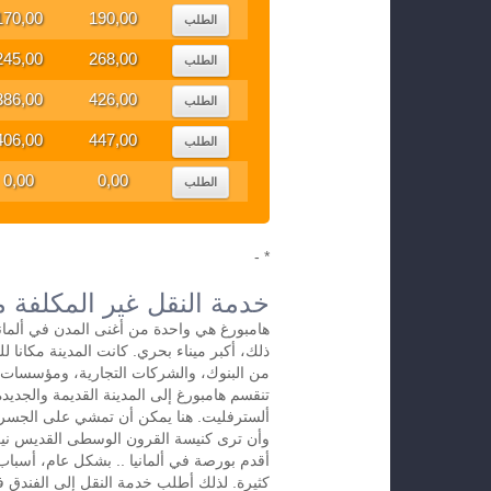
170,00
190,00
الطلب
245,00
268,00
الطلب
386,00
426,00
الطلب
406,00
447,00
الطلب
0,00
0,00
الطلب
* -
خدمة النقل غير المكلفة 
هامبورغ هي واحدة من أغنى المدن في ألمانيا
ذلك، أكبر ميناء بحري. كانت المدينة مكانا ل
من البنوك، والشركات التجارية، ومؤسسات الت
تنقسم هامبورغ إلى المدينة القديمة والجديدة،
ألسترفليت. هنا يمكن أن تمشي على الجس
وأن ترى كنيسة القرون الوسطى القديس نيكو
أقدم بورصة في ألمانيا .. بشكل عام، أسباب 
كثيرة. لذلك أطلب خدمة النقل إلى الفندق 