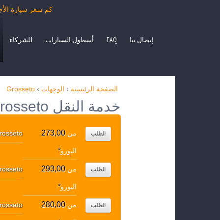
كم سعر سيارة الأجرة من Grosseto بمرسيدس الفئة E، S، حافلة صغيرة O، VITO
إتصال بنا
FAQ
أسطول السيارات
للشركاء
الصفحة الرئيسية
›
الوجهات
›
Grosseto
خدمة النقل Grosseto الوجهات الشعبية
273,00
من
rosseto
الطلب
اليورو
*
293,00
من
rosseto
الطلب
اليورو
*
280,00
من
rosseto
الطلب