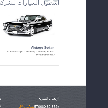
أسطول السيارات للشركة
Vintage Sedan
On Request (Alfa Romeo, Cadillac, Buick,
Plyumouth etc.)
الإتصال السريع
s
ok
WhatsApp:
+372 82 570660