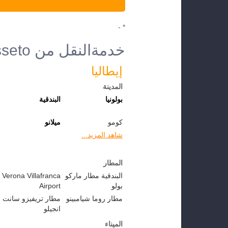
* -
خدمةالنقل من Grosseto إلى الوجهات الأخرى
إيطاليا
المدينة
بولونيا
البندقية
كومو
ميلانو
شاهد المزيد...
المطار
البندقية مطار ماركو
Verona Villafranca
بولو
Airport
مطار روما شيامبينو
مطار تريفيزو سانت
انجيلو
الميناء