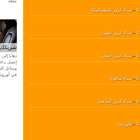
مقعد
G
↔
ميناء كروز تشيفيتافيكيا
G
↔
ميناء كروز ليفورن
شريكك ال
G
↔
ميناء كروز جنوى
ذهابا إلى
وسائل الن
في أوروبا، 24 ساعة في اليوم، 7 أيام في 
G
↔
ميناء سافونا
G
↔
ميناء كروز البندقية
G
↔
فلورنسا