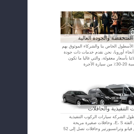
المنخفضة والجودة العالية
الأسطول الخاص بنا والشركاء الموثوق بهم
نحاء أوروبا، نحن نقدم خدمات ذات جودة
ائنا بأسعار معقولة، والتي غالبا ما تكون
رة الأجرة
 التنفيذية والحافلات
ل الشركة سيارات الركوب التنفيذية
مرسيدس الفئة E، S، وحافلات صغيرة مريحة
مرسيدس فيانو وترانسبورتير وحافلات تصل إلى 52