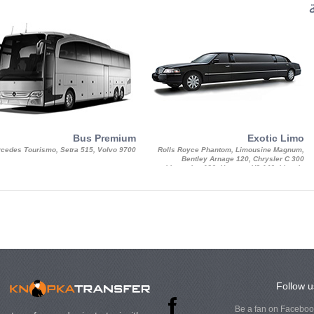
Bus Premium
Exotic Limo
cedes Tourismo, Setra 515, Volvo 9700
Rolls Royce Phantom, Limousine Magnum,
Bentley Arnage 120, Chrysler C 300
Limousine 130, Hummer H3 140, Lincoln
Strech Limousine
Follow u
Be a fan on Facebo