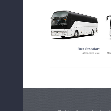
MiniBus
Bus Standart
25, Mercy, Mercedes Benz Sitcar
Mercedes 404
Mer
Beluga