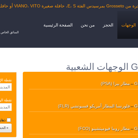
VIAN أو حافلة الدرجة السياحية.
الوجهات
الحجز
من نحن
الصفحة الرئيسية
السائق الخاص ب
نقطة الإ
G
↔
مطار بيزا (PSA)
نقطة ال
G
↔
فلورنسا المطار أمريكو فسبوتشي (FLR)
ذهابا 
G
↔
مطار روما فيوميتشينو (FCO)