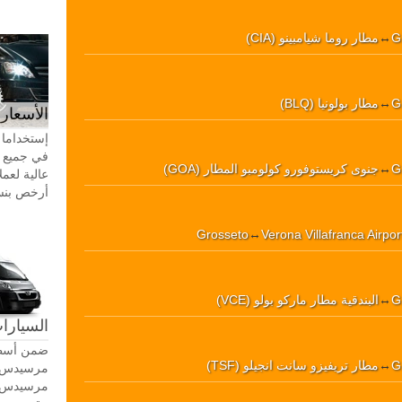
G
↔
مطار روما شيامبينو (CIA)
G
↔
مطار بولونيا (BLQ)
الأسعار 
إستخداما 
في جميع أ
G
↔
جنوى كريستوفورو كولومبو المطار (GOA)
عالية لعمل
أرخص بنسبة 20-30٪ من سيا
Grosseto
↔
Verona Villafranca Airpo
G
↔
البندقية مطار ماركو بولو (VCE)
السيارات
ضمن أسطو
G
↔
مطار تريفيزو سانت انجيلو (TSF)