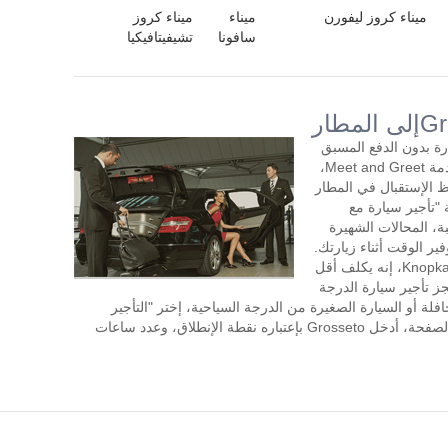
ميناء كروز ليفورن
ميناء
ميناء كروز
سافونا
تشيفيتافيكيا
 السيارة بدون الدفع المسبق
مع سائق لمدة ساعتين أو أكثر في اليوم. خدمة Meet and Greet،
 الإستقبال في المطار
"تأجير سيارة مع
ة، المحالات الشهيرة
لتسوق بالقرب من Grosseto، وتوفير الوقت أثناء زيارتك.
طلب تأجير السيارة مع سائق في KnopkaTransfer، إنه يكلف أقل
جز تأجير سيارة الدرجة
افلة أو السيارة الصغيرة من الدرجة السياحية، إختر "التأجير
بالساعة" في الجزء العلوي الأيسر من هذه الصفحة، أدخل Grosseto بإعتباره نقطة الإنطلاق، وعدد ساعات