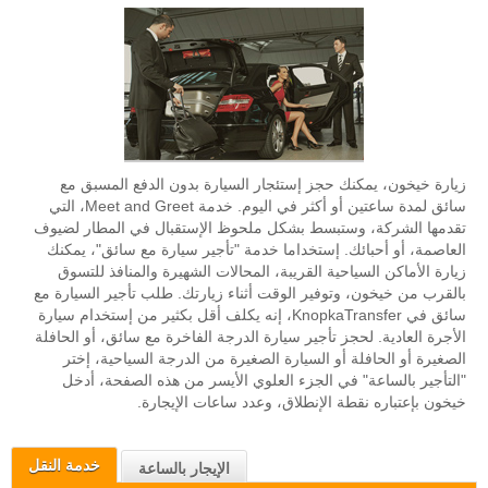
زيارة خيخون، يمكنك حجز إستئجار السيارة بدون الدفع المسبق مع
سائق لمدة ساعتين أو أكثر في اليوم. خدمة Meet and Greet، التي
تقدمها الشركة، وستبسط بشكل ملحوظ الإستقبال في المطار لضيوف
العاصمة، أو أحبائك. إستخداما خدمة "تأجير سيارة مع سائق"، يمكنك
زيارة الأماكن السياحية القريبة، المحالات الشهيرة والمنافذ للتسوق
بالقرب من خيخون، وتوفير الوقت أثناء زيارتك. طلب تأجير السيارة مع
سائق في KnopkaTransfer، إنه يكلف أقل بكثير من إستخدام سيارة
الأجرة العادية. لحجز تأجير سيارة الدرجة الفاخرة مع سائق، أو الحافلة
الصغيرة أو الحافلة أو السيارة الصغيرة من الدرجة السياحية، إختر
"التأجير بالساعة" في الجزء العلوي الأيسر من هذه الصفحة، أدخل
خيخون بإعتباره نقطة الإنطلاق، وعدد ساعات الإيجارة.
خدمة النقل
الإيجار بالساعة