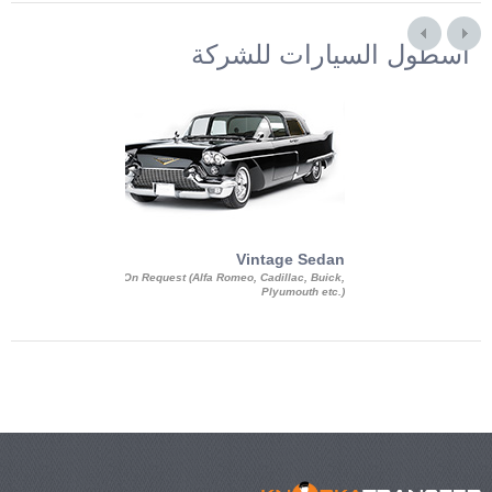
أسطول السيارات للشركة
Exotic Limo
Vintage Sedan
ousine Magnum,
On Request (Alfa Romeo, Cadillac, Buick,
 Chrysler C 300
Plyumouth etc.)
3 140, Lincoln
rech Limousine