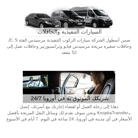
السيارات التنفيذية والحافلات
ضمن أسطول الشركة سيارات الركوب التنفيذية مرسيدس الفئة E، S،
وحافلات صغيرة مريحة مرسيدس فيانو وترانسبورتير وحافلات تصل إلى
52 مقعد
شريكك الموثوق به في أوروبا 24/7
ذهابا إلى رحلة العمل أو لقضاء إجازتك مع أسرتك، إتصل
بـKnopkaTransfer ونحن سوف نقدم لك وسائل النقل المريحة بأفضل
الأسعار في أي مدينة في أوروبا، 24 ساعة في اليوم، 7 أيام في الأسبوع