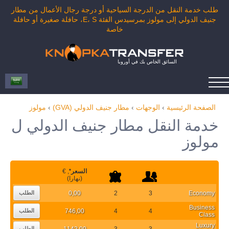
طلب خدمة النقل من الدرجة السياحية أو درجة رجال الأعمال من مطار
جنيف الدولي إلى مولوز بمرسيدس الفئة E، S، حافلة صغيرة أو حافلة
خاصة
السائق الخاص بك في أوروبا
الصفحة الرئيسية
›
الوجهات
›
مطار جنيف الدولي (GVA)
›
مولوز
خدمة النقل مطار جنيف الدولي ل
مولوز
السعر
*
, €
(نهارا)
0,00
2
3
Economy
الطلب
Business
746,00
4
4
الطلب
Class
Luxury
1142,00
3
3
الطلب