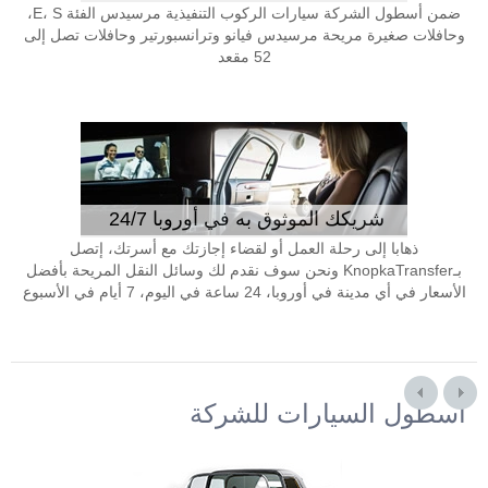
ضمن أسطول الشركة سيارات الركوب التنفيذية مرسيدس الفئة E، S،
وحافلات صغيرة مريحة مرسيدس فيانو وترانسبورتير وحافلات تصل إلى
52 مقعد
شريكك الموثوق به في أوروبا 24/7
ذهابا إلى رحلة العمل أو لقضاء إجازتك مع أسرتك، إتصل
بـKnopkaTransfer ونحن سوف نقدم لك وسائل النقل المريحة بأفضل
الأسعار في أي مدينة في أوروبا، 24 ساعة في اليوم، 7 أيام في الأسبوع
أسطول السيارات للشركة