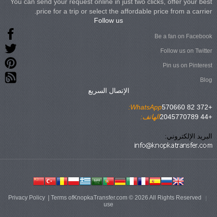
You can send your request online in just two clicks, offer your best
price for a trip or select the affordable price from a carrier.
Follow us
Be a fan on Facebook
Follow us on Twitter
Pin us on Pinterest
Blog
الإتصال السريع
WhatsApp:
+372 82 570660
+44 2045770789
الهاتف:
البريد الإلكتروني:
Privacy Policy
|
Terms of
KnopkaTransfer.com © 2026 All Rights Reserved
use