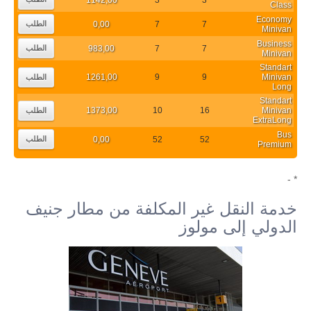
Class
Economy
0,00
7
7
الطلب
Minivan
Business
983,00
7
7
الطلب
Minivan
Standart
1261,00
9
9
Minivan
الطلب
Long
Standart
1373,00
10
16
Minivan
الطلب
ExtraLong
Bus
0,00
52
52
الطلب
Premium
* -
خدمة النقل غير المكلفة من مطار جنيف
الدولي إلى مولوز