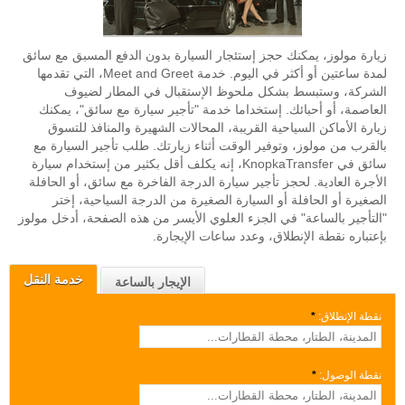
زيارة مولوز، يمكنك حجز إستئجار السيارة بدون الدفع المسبق مع سائق
لمدة ساعتين أو أكثر في اليوم. خدمة Meet and Greet، التي تقدمها
الشركة، وستبسط بشكل ملحوظ الإستقبال في المطار لضيوف
العاصمة، أو أحبائك. إستخداما خدمة "تأجير سيارة مع سائق"، يمكنك
زيارة الأماكن السياحية القريبة، المحالات الشهيرة والمنافذ للتسوق
بالقرب من مولوز، وتوفير الوقت أثناء زيارتك. طلب تأجير السيارة مع
سائق في KnopkaTransfer، إنه يكلف أقل بكثير من إستخدام سيارة
الأجرة العادية. لحجز تأجير سيارة الدرجة الفاخرة مع سائق، أو الحافلة
الصغيرة أو الحافلة أو السيارة الصغيرة من الدرجة السياحية، إختر
"التأجير بالساعة" في الجزء العلوي الأيسر من هذه الصفحة، أدخل مولوز
بإعتباره نقطة الإنطلاق، وعدد ساعات الإيجارة.
خدمة النقل
الإيجار بالساعة
نقطة الإنطلاق:
*
نقطة الوصول:
*