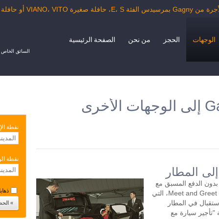
VIANO، V أو حافلة الدرجة السياحية.
الوجهات
الحجز
من نحن
الصفحة الرئيسية
السائق الخاص ب
نقطة الإ
نقطة ال
يارة بدون الدفع المسبق مع
ذهابا 
سائق لمدة ساعتين أو أكثر في اليوم. خدمة Meet and Greet، التي
تقبال في المطار
"تأجير سيارة مع