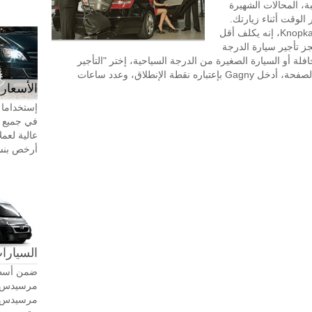
ة، المحالات الشهيرة
بالقرب من Gagny، وتوفير الوقت أثناء زيارتك.
طلب تأجير السيارة مع سائق في KnopkaTransfer، إنه يكلف أقل
جز تأجير سيارة الدرجة
افلة أو السيارة الصغيرة من الدرجة السياحية، إختر "التأجير
بالساعة" في الجزء العلوي الأيسر من هذه الصفحة، أدخل Gagny بإعتباره نقطة الإنطلاق، وعدد ساعات
الأسعار 
إستخداما 
في جميع أ
عالية لعمل
أرخص بنسبة 20-30٪ من سيا
السيارات
ضمن أسطو