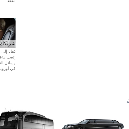
مقعد
شريكك ال
ذهابا إلى
وسائل الن
في أوروبا، 24 ساعة في اليوم، 7 أيام في 