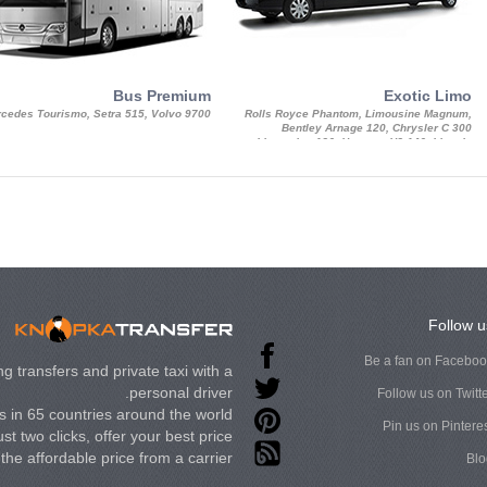
Bus Premium
Exotic Limo
cedes Tourismo, Setra 515, Volvo 9700
Rolls Royce Phantom, Limousine Magnum,
Bentley Arnage 120, Chrysler C 300
Limousine 130, Hummer H3 140, Lincoln
Strech Limousine
Follow u
Be a fan on Facebo
g transfers and private taxi with a
personal driver.
Follow us on Twitt
 in 65 countries around the world.
Pin us on Pintere
st two clicks, offer your best price
t the affordable price from a carrier.
Blo