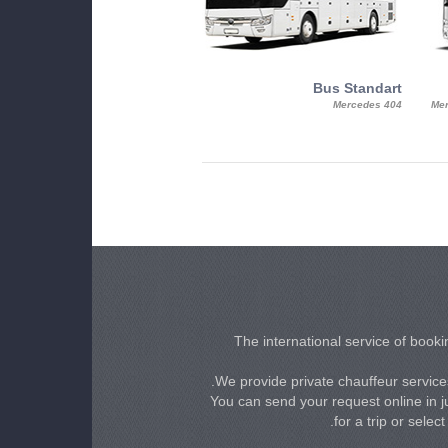
MiniBus
Bus Standart
25, Mercy, Mercedes Benz Sitcar
Mercedes 404
Mer
Beluga
The international service of bookin
We provide private chauffeur services
You can send your request online in ju
for a trip or selec