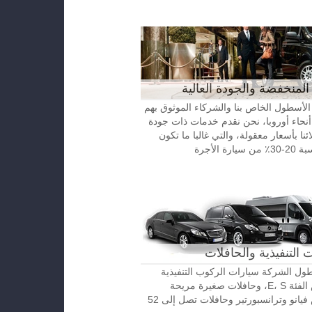
المنخفضة والجودة العالية
الأسطول الخاص بنا والشركاء الموثوق بهم
نحاء أوروبا، نحن نقدم خدمات ذات جودة
ائنا بأسعار معقولة، والتي غالبا ما تكون
رة الأجرة
 التنفيذية والحافلات
ل الشركة سيارات الركوب التنفيذية
مرسيدس الفئة E، S، وحافلات صغيرة مريحة
مرسيدس فيانو وترانسبورتير وحافلات تصل إلى 52