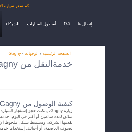
كم سعر سيارة الأجرة من Gagny بمرسيدس الفئة E، S، حافلة صغيرة ITO
إتصال بنا
FAQ
أسطول السيارات
للشركاء
الصفحة الرئيسية
›
الوجهات
›
Gagny
خدمةالنقل من Gagny إلى الوجهات الأخرى
كيفية الوصول من Gagnyإلى المطار
زيارة Gagny، يمكنك حجز إستئجار الس
تقدمها الشركة، وستبسط بشكل ملحوظ الإس
لضيوف العاصمة، أو أحبائك. إستخداما خدمة 