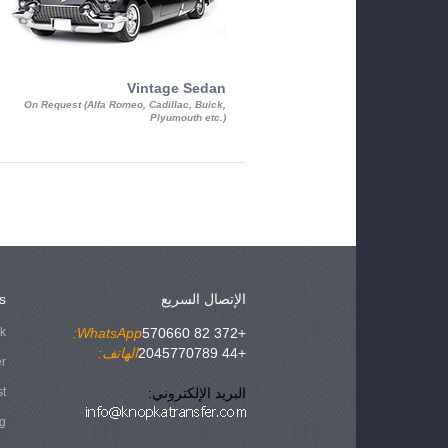
Vintage Sedan
On Request (Alfa Romeo, Cadillac, Buick,
Plyumouth etc.)
الإتصال السريع
s
ok
WhatsApp:
+372 82 570660
+44 2045770789
الهاتف:
er
البريد الإلكتروني:
st
g