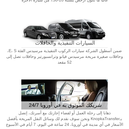
غالبا ما تكون أرخص بنسبة 20-30٪ من سيارة الأجرة
السيارات التنفيذية والحافلات
ضمن أسطول الشركة سيارات الركوب التنفيذية مرسيدس الفئة E، S،
وحافلات صغيرة مريحة مرسيدس فيانو وترانسبورتير وحافلات تصل إلى
52 مقعد
شريكك الموثوق به في أوروبا 24/7
ذهابا إلى رحلة العمل أو لقضاء إجازتك مع أسرتك، إتصل
بـKnopkaTransfer ونحن سوف نقدم لك وسائل النقل المريحة بأفضل
الأسعار في أي مدينة في أوروبا، 24 ساعة في اليوم، 7 أيام في الأسبوع