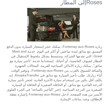
Rosesإلى المطار
زيارة Fontenay-aux-Roses، يمكنك حجز إستئجار السيارة بدون الدفع
المسبق مع سائق لمدة ساعتين أو أكثر في اليوم. خدمة Meet and
Greet، التي تقدمها الشركة، وستبسط بشكل ملحوظ الإستقبال في
المطار لضيوف العاصمة، أو أحبائك. إستخداما خدمة "تأجير سيارة مع
سائق"، يمكنك زيارة الأماكن السياحية القريبة، المحالات الشهيرة
والمنافذ للتسوق بالقرب من Fontenay-aux-Roses، وتوفير الوقت
أثناء زيارتك. طلب تأجير السيارة مع سائق في KnopkaTransfer، إنه
يكلف أقل بكثير من إستخدام سيارة الأجرة العادية. لحجز تأجير سيارة
الدرجة الفاخرة مع سائق، أو الحافلة الصغيرة أو الحافلة أو السيارة
الصغيرة من الدرجة السياحية، إختر "التأجير بالساعة" في الجزء العلوي
الأيسر من هذه الصفحة، أدخل Fontenay-aux-Roses بإعتباره نقطة
الإنطلاق، وعدد ساعات الإيجارة.