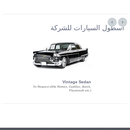
أسطول السيارات للشركة
Exotic Limo
Vintage Sedan
ousine Magnum,
On Request (Alfa Romeo, Cadillac, Buick,
 Chrysler C 300
Plyumouth etc.)
3 140, Lincoln
rech Limousine