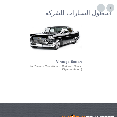
أسطول السيارات للشركة
Exotic Limo
Vintage Sedan
ousine Magnum,
On Request (Alfa Romeo, Cadillac, Buick,
 Chrysler C 300
Plyumouth etc.)
3 140, Lincoln
rech Limousine