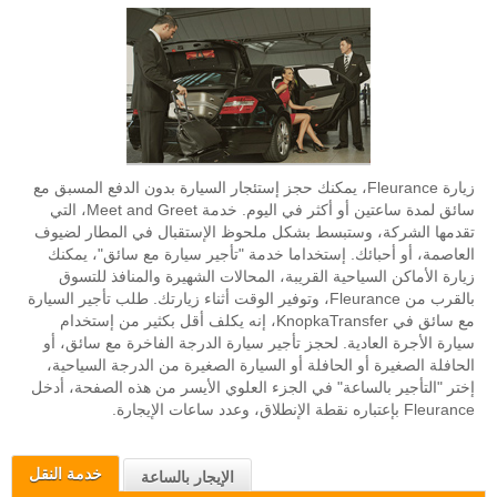
زيارة Fleurance، يمكنك حجز إستئجار السيارة بدون الدفع المسبق مع
سائق لمدة ساعتين أو أكثر في اليوم. خدمة Meet and Greet، التي
تقدمها الشركة، وستبسط بشكل ملحوظ الإستقبال في المطار لضيوف
العاصمة، أو أحبائك. إستخداما خدمة "تأجير سيارة مع سائق"، يمكنك
زيارة الأماكن السياحية القريبة، المحالات الشهيرة والمنافذ للتسوق
بالقرب من Fleurance، وتوفير الوقت أثناء زيارتك. طلب تأجير السيارة
مع سائق في KnopkaTransfer، إنه يكلف أقل بكثير من إستخدام
سيارة الأجرة العادية. لحجز تأجير سيارة الدرجة الفاخرة مع سائق، أو
الحافلة الصغيرة أو الحافلة أو السيارة الصغيرة من الدرجة السياحية،
إختر "التأجير بالساعة" في الجزء العلوي الأيسر من هذه الصفحة، أدخل
Fleurance بإعتباره نقطة الإنطلاق، وعدد ساعات الإيجارة.
خدمة النقل
الإيجار بالساعة