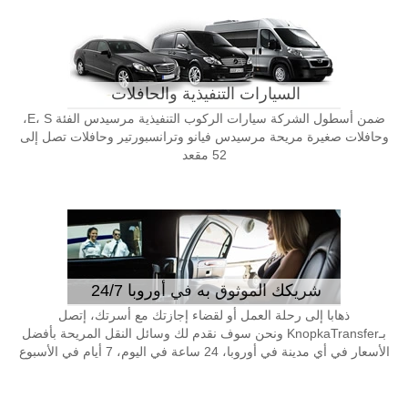
السيارات التنفيذية والحافلات
ضمن أسطول الشركة سيارات الركوب التنفيذية مرسيدس الفئة E، S،
وحافلات صغيرة مريحة مرسيدس فيانو وترانسبورتير وحافلات تصل إلى
52 مقعد
شريكك الموثوق به في أوروبا 24/7
ذهابا إلى رحلة العمل أو لقضاء إجازتك مع أسرتك، إتصل
بـKnopkaTransfer ونحن سوف نقدم لك وسائل النقل المريحة بأفضل
الأسعار في أي مدينة في أوروبا، 24 ساعة في اليوم، 7 أيام في الأسبوع