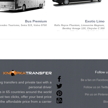
Bus Premium
Exotic Limo
cedes Tourismo, Setra 515, Volvo 9700
Rolls Royce Phantom, Limousine Magnum,
Bentley Arnage 120, Chrysler C 300
Limousine 130, Hummer H3 140, Lincoln
Strech Limousine
Follow u
Be a fan on Facebo
g transfers and private taxi with a
personal driver.
Follow us on Twitt
 in 65 countries around the world.
Pin us on Pintere
st two clicks, offer your best price
t the affordable price from a carrier.
Blo