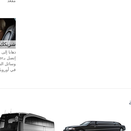
مقعد
شريكك ال
ذهابا إلى
وسائل الن
في أوروبا، 24 ساعة في اليوم، 7 أيام في 