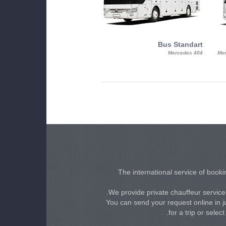
MiniBus
Bus Standart
25, Mercy, Mercedes Benz Sitcar
Mercedes 404
Mer
Beluga
The international service of bookin
We provide private chauffeur services
You can send your request online in ju
for a trip or selec