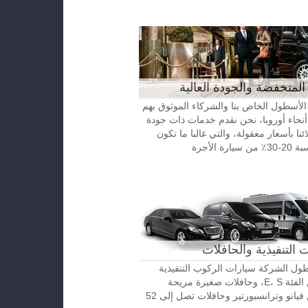
المنخفضة والجودة العالية
الأسطول الخاص بنا والشركاء الموثوق بهم
نحاء أوروبا، نحن نقدم خدمات ذات جودة
ائنا بأسعار معقولة، والتي غالبا ما تكون
رة الأجرة
 التنفيذية والحافلات
ل الشركة سيارات الركوب التنفيذية
مرسيدس الفئة E، S، وحافلات صغيرة مريحة
مرسيدس فيانو وترانسبورتير وحافلات تصل إلى 52