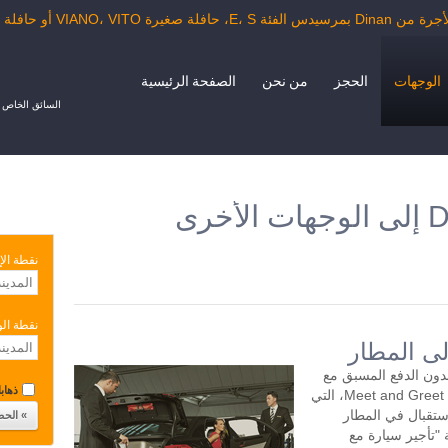
VIANO، VIT أو حافلة الدرجة السياحية.
الوجهات
الحجز
من نحن
الصفحة الرئيسية
السائق الخاص ب
نقطة الإ
نقطة ال
ارة بدون الدفع المسبق مع
ذهابا 
سائق لمدة ساعتين أو أكثر في اليوم. خدمة Meet and Greet، التي
تقبال في المطار
"تأجير سيارة مع