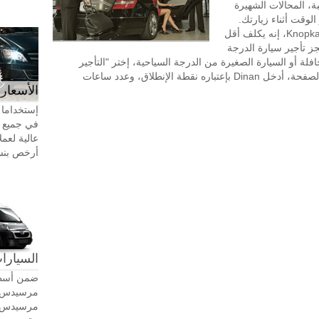
ة، المحالات الشهيرة
لقرب من Dinan، وتوفير الوقت أثناء زيارتك.
طلب تأجير السيارة مع سائق في KnopkaTransfer، إنه يكلف أقل
جز تأجير سيارة الدرجة
افلة أو السيارة الصغيرة من الدرجة السياحية، إختر "التأجير
بالساعة" في الجزء العلوي الأيسر من هذه الصفحة، أدخل Dinan بإعتباره نقطة الإنطلاق، وعدد ساعات
الأسعار 
إستخداما 
في جميع أ
عالية لعمل
أرخص بنسبة 20-30٪ من سيا
السيارات
ضمن أسطو