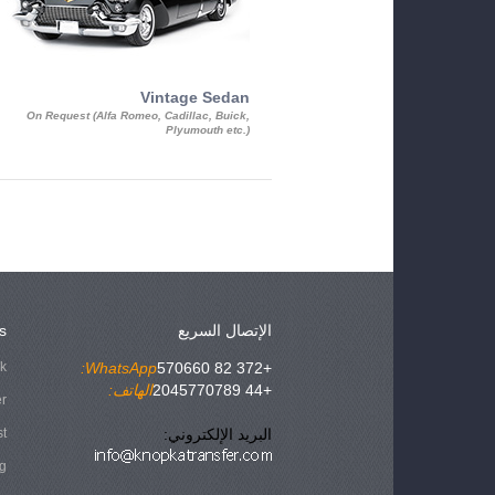
Vintage Sedan
On Request (Alfa Romeo, Cadillac, Buick,
Plyumouth etc.)
الإتصال السريع
s
ok
WhatsApp:
+372 82 570660
+44 2045770789
الهاتف:
er
البريد الإلكتروني:
st
g