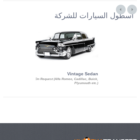
أسطول السيارات للشركة
Exotic Limo
Vintage Sedan
ousine Magnum,
On Request (Alfa Romeo, Cadillac, Buick,
 Chrysler C 300
Plyumouth etc.)
3 140, Lincoln
rech Limousine