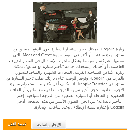
زيارة Cogolin، يمكنك حجز إستئجار السيارة بدون الدفع المسبق مع
سائق لمدة ساعتين أو أكثر في اليوم. خدمة Meet and Greet، التي
تقدمها الشركة، وستبسط بشكل ملحوظ الإستقبال في المطار لضيوف
العاصمة، أو أحبائك. إستخداما خدمة "تأجير سيارة مع سائق"، يمكنك
زيارة الأماكن السياحية القريبة، المحالات الشهيرة والمنافذ للتسوق
بالقرب من Cogolin، وتوفير الوقت أثناء زيارتك. طلب تأجير السيارة مع
سائق في KnopkaTransfer، إنه يكلف أقل بكثير من إستخدام سيارة
الأجرة العادية. لحجز تأجير سيارة الدرجة الفاخرة مع سائق، أو الحافلة
الصغيرة أو الحافلة أو السيارة الصغيرة من الدرجة السياحية، إختر
"التأجير بالساعة" في الجزء العلوي الأيسر من هذه الصفحة، أدخل
Cogolin بإعتباره نقطة الإنطلاق، وعدد ساعات الإيجارة.
خدمة النقل
الإيجار بالساعة