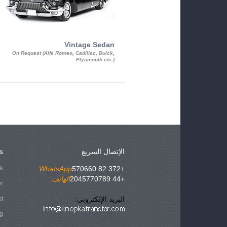
Vintage Sedan
On Request (Alfa Romeo, Cadillac, Buick,
Plyumouth etc.)
الإتصال السريع
s
ok
WhatsApp:
+372 82 570660
+44 2045770789
الهاتف:
er
البريد الإلكتروني:
st
g