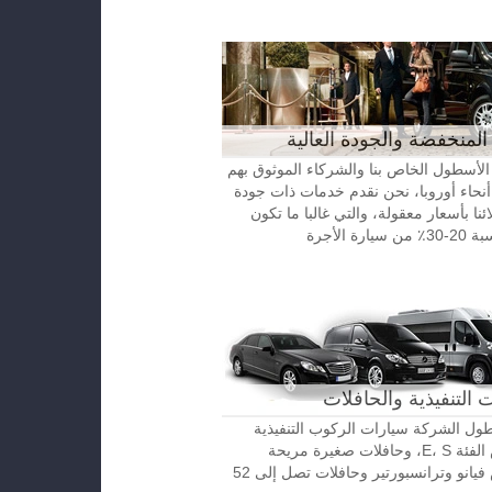
المنخفضة والجودة العالية
الأسطول الخاص بنا والشركاء الموثوق بهم
نحاء أوروبا، نحن نقدم خدمات ذات جودة
ائنا بأسعار معقولة، والتي غالبا ما تكون
رة الأجرة
 التنفيذية والحافلات
ل الشركة سيارات الركوب التنفيذية
مرسيدس الفئة E، S، وحافلات صغيرة مريحة
مرسيدس فيانو وترانسبورتير وحافلات تصل إلى 52