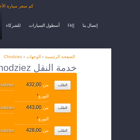
كم سعر سيارة الأجرة من Chodziez بمرسيدس الفئة E، S، حافلة صغيرة NO، VITO
إتصال بنا
FAQ
أسطول السيارات
للشركاء
الصفحة الرئيسية
›
الوجهات
›
Chodziez
خدمة النقل Chodziez الوجهات الشعبية
432,00
من
hodziez
الطلب
اليورو
*
443,00
من
hodziez
الطلب
اليورو
*
428,00
من
hodziez
الطلب