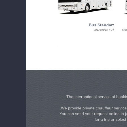
MiniBus
Bus Standart
25, Mercy, Mercedes Benz Sitcar
Mercedes 404
Mer
Beluga
The international service of bookin
We provide private chauffeur services
You can send your request online in ju
for a trip or selec