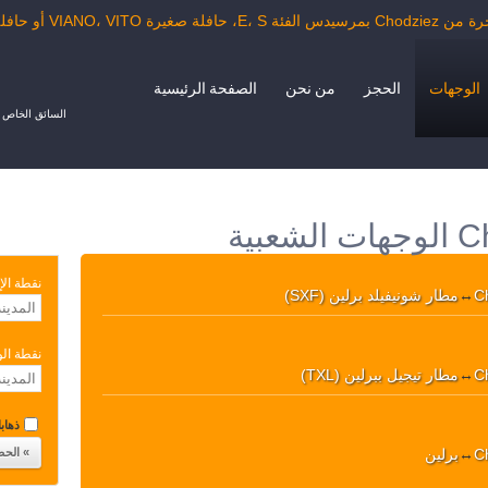
VIA أو حافلة الدرجة السياحية.
الوجهات
الحجز
من نحن
الصفحة الرئيسية
السائق الخاص ب
نقطة الإ
C
↔
مطار شونيفيلد برلين (SXF)
نقطة ال
C
↔
مطار تيجيل ببرلين (TXL)
ذهابا 
C
↔
برلين