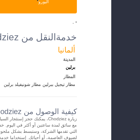
اليورو
*
* -
خدمةالنقل من Chodziez إلى الوجهات الأخرى
ألمانيا
المدينة
برلين
المطار
مطار تيجيل ببرلين
مطار شونيفيلد برلين
كيفية الوصول من Chodziezإلى المطار
زيارة Chodziez، يمكنك حجز إستئجار
التي تقدمها الشركة، وستبسط بشكل ملحوظ
لضيوف العاصمة، أو أحبائك. إستخداما خدمة 