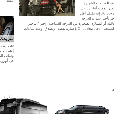
مقعد
ة، المحالات الشهيرة
لتسوق بالقرب من Chodziez، وتوفير الوقت أثناء زيارتك.
طلب تأجير السيارة مع سائق في KnopkaTransfer، إنه يكلف أقل
جز تأجير سيارة الدرجة
افلة أو السيارة الصغيرة من الدرجة السياحية، إختر "التأجير
بالساعة" في الجزء العلوي الأيسر من هذه الصفحة، أدخل Chodziez بإعتباره نقطة الإنطلاق، وعدد ساعات
شريكك ال
ذهابا إلى
وسائل الن
في أوروبا، 24 ساعة في اليوم، 7 أيام في 