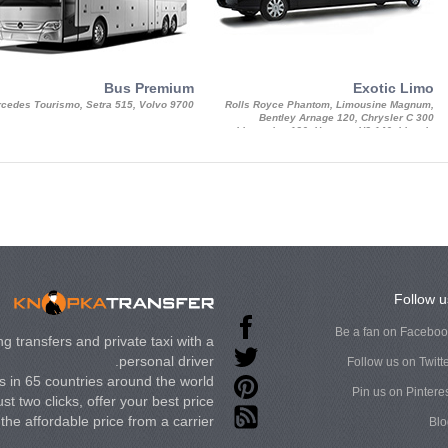
Bus Premium
Exotic Limo
cedes Tourismo, Setra 515, Volvo 9700
Rolls Royce Phantom, Limousine Magnum,
Bentley Arnage 120, Chrysler C 300
Limousine 130, Hummer H3 140, Lincoln
Strech Limousine
Follow u
Be a fan on Facebo
g transfers and private taxi with a
personal driver.
Follow us on Twitt
 in 65 countries around the world.
Pin us on Pintere
st two clicks, offer your best price
t the affordable price from a carrier.
Blo