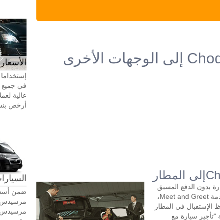
الأسعار 
إستخداما 
في جميع أ
عالية لعمل
أرخص بنسبة 20-30٪ من سيا
السيارات
 السيارة بدون الدفع المسبق
ضمن أسطو
مع سائق لمدة ساعتين أو أكثر في اليوم. خدمة Meet and Greet،
 الإستقبال في المطار
"تأجير سيارة مع