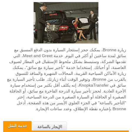
زيارة Bronne، يمكنك حجز إستئجار السيارة بدون الدفع المسبق مع
سائق لمدة ساعتين أو أكثر في اليوم. خدمة Meet and Greet، التي
تقدمها الشركة، وستبسط بشكل ملحوظ الإستقبال في المطار لضيوف
العاصمة، أو أحبائك. إستخداما خدمة "تأجير سيارة مع سائق"، يمكنك
زيارة الأماكن السياحية القريبة، المحالات الشهيرة والمنافذ للتسوق
بالقرب من Bronne، وتوفير الوقت أثناء زيارتك. طلب تأجير السيارة مع
سائق في KnopkaTransfer، إنه يكلف أقل بكثير من إستخدام سيارة
الأجرة العادية. لحجز تأجير سيارة الدرجة الفاخرة مع سائق، أو الحافلة
الصغيرة أو الحافلة أو السيارة الصغيرة من الدرجة السياحية، إختر
"التأجير بالساعة" في الجزء العلوي الأيسر من هذه الصفحة، أدخل
Bronne بإعتباره نقطة الإنطلاق، وعدد ساعات الإيجارة.
خدمة النقل
الإيجار بالساعة