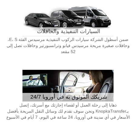
السيارات التنفيذية والحافلات
ضمن أسطول الشركة سيارات الركوب التنفيذية مرسيدس الفئة E، S،
وحافلات صغيرة مريحة مرسيدس فيانو وترانسبورتير وحافلات تصل إلى
52 مقعد
شريكك الموثوق به في أوروبا 24/7
ذهابا إلى رحلة العمل أو لقضاء إجازتك مع أسرتك، إتصل
بـKnopkaTransfer ونحن سوف نقدم لك وسائل النقل المريحة بأفضل
الأسعار في أي مدينة في أوروبا، 24 ساعة في اليوم، 7 أيام في الأسبوع