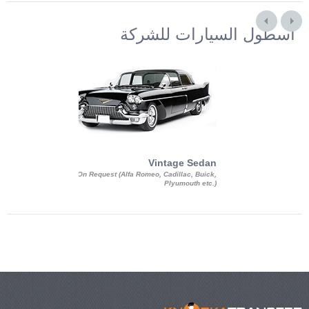
أسطول السيارات للشركة
Exotic Limo
Vintage Sedan
ousine Magnum,
On Request (Alfa Romeo, Cadillac, Buick,
 Chrysler C 300
Plyumouth etc.)
3 140, Lincoln
rech Limousine