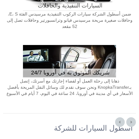
السيارات التنفيذية والحافلات
ضمن أسطول الشركة سيارات الركوب التنفيذية مرسيدس الفئة E، S،
وحافلات صغيرة مريحة مرسيدس فيانو وترانسبورتير وحافلات تصل إلى
52 مقعد
شريكك الموثوق به في أوروبا 24/7
ذهابا إلى رحلة العمل أو لقضاء إجازتك مع أسرتك، إتصل
بـKnopkaTransfer ونحن سوف نقدم لك وسائل النقل المريحة بأفضل
الأسعار في أي مدينة في أوروبا، 24 ساعة في اليوم، 7 أيام في الأسبوع
أسطول السيارات للشركة