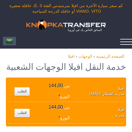
كم سعر سيارة الأجرة من افيلا بمرسيدس الفئة E، S، حافلة صغيرة
VIANO، VITO أو حافلة الدرجة السياحية.
السائق الخاص بك في أوروبا
الصفحة الرئيسية
›
الوجهات
›
افيلا
خدمة النقل افيلا الوجهات الشعبية
144,00
من
افيلا
الطلب
مدريد المطار (MAD)
اليورو
*
144,00
من
افيلا
الطلب
مدريد
اليورو
*