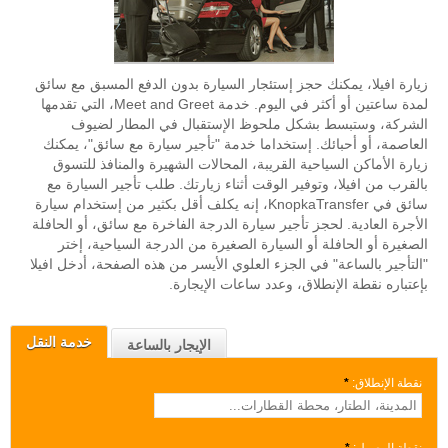
زيارة افيلا، يمكنك حجز إستئجار السيارة بدون الدفع المسبق مع سائق
لمدة ساعتين أو أكثر في اليوم. خدمة Meet and Greet، التي تقدمها
الشركة، وستبسط بشكل ملحوظ الإستقبال في المطار لضيوف
العاصمة، أو أحبائك. إستخداما خدمة "تأجير سيارة مع سائق"، يمكنك
زيارة الأماكن السياحية القريبة، المحالات الشهيرة والمنافذ للتسوق
بالقرب من افيلا، وتوفير الوقت أثناء زيارتك. طلب تأجير السيارة مع
سائق في KnopkaTransfer، إنه يكلف أقل بكثير من إستخدام سيارة
الأجرة العادية. لحجز تأجير سيارة الدرجة الفاخرة مع سائق، أو الحافلة
الصغيرة أو الحافلة أو السيارة الصغيرة من الدرجة السياحية، إختر
"التأجير بالساعة" في الجزء العلوي الأيسر من هذه الصفحة، أدخل افيلا
بإعتباره نقطة الإنطلاق، وعدد ساعات الإيجارة.
خدمة النقل
الإيجار بالساعة
نقطة الإنطلاق:
*